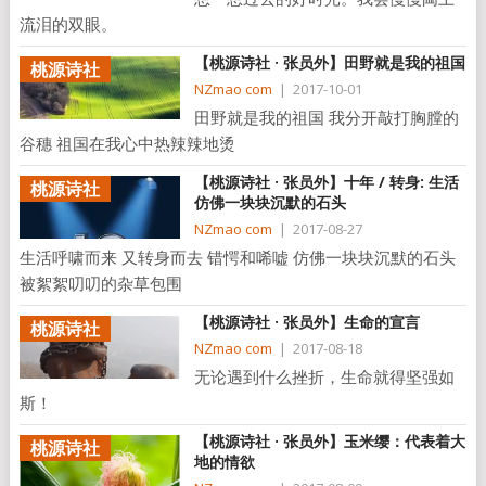
流泪的双眼。
【桃源诗社 · 张员外】田野就是我的祖国
桃源诗社
NZmao com
|
2017-10-01
田野就是我的祖国 我分开敲打胸膛的
谷穗 祖国在我心中热辣辣地烫
【桃源诗社 · 张员外】十年 / 转身: 生活
桃源诗社
仿佛一块块沉默的石头
NZmao com
|
2017-08-27
生活呼啸而来 又转身而去 错愕和唏嘘 仿佛一块块沉默的石头
被絮絮叨叨的杂草包围
【桃源诗社 · 张员外】生命的宣言
桃源诗社
NZmao com
|
2017-08-18
无论遇到什么挫折，生命就得坚强如
斯！
【桃源诗社 · 张员外】玉米缨：代表着大
桃源诗社
地的情欲