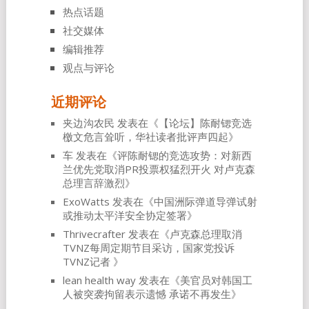
热点话题
社交媒体
编辑推荐
观点与评论
近期评论
夹边沟农民
发表在《
【论坛】陈耐锶竞选
檄文危言耸听，华社读者批评声四起
》
车
发表在《
评陈耐锶的竞选攻势：对新西
兰优先党取消PR投票权猛烈开火 对卢克森
总理言辞激烈
》
ExoWatts
发表在《
中国洲际弹道导弹试射
或推动太平洋安全协定签署
》
Thrivecrafter
发表在《
卢克森总理取消
TVNZ每周定期节目采访，国家党投诉
TVNZ记者
》
lean health way
发表在《
美官员对韩国工
人被突袭拘留表示遗憾 承诺不再发生
》