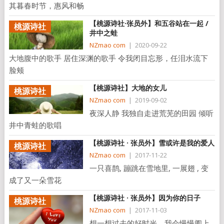
其暮春时节，惠风和畅
【桃源诗社·张员外】和五谷站在一起 /
桃源诗社
井中之蛙
NZmao com
|
2020-09-22
大地腹中的歌手 居住深渊的歌手 令我闭目忘形，任泪水流下
脸颊
【桃源诗社】大地的女儿
桃源诗社
NZmao com
|
2019-09-02
夜深人静 我独自走进荒芜的田园 倾听
井中青蛙的歌唱
【桃源诗社 · 张员外】雪或许是我的爱人
桃源诗社
NZmao com
|
2017-11-22
一只喜鹊, 蹦跳在雪地里, 一展翅 , 变
成了又一朵雪花
【桃源诗社 · 张员外】因为你的日子
桃源诗社
NZmao com
|
2017-11-03
想一想过去的好时光。我会慢慢阖上