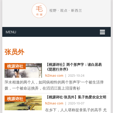
MENU
张员外
【桃源诗社】两个形声字：读白居易
桃源诗社
《琵琶行并序》
NZmao com
|
2025-10-24
萍水相逢的两个人，如同病相怜的两个形声字’一个被生活弹
拨，一个被命运挑弄，在滔滔江面上泪湿青衫
【桃源诗社·张员外】虱子热爱农业文明
桃源诗社
NZmao com
|
2020-10-07
在乡下，人人堪称捉拿虱子的高手 尤