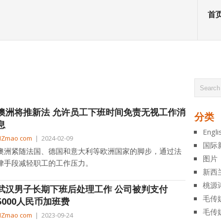
首
澳洲将推新法 允许员工下班时间免责无视工作消
分类
息
Engli
NZmao com
|
2024-02-09
国际
澳洲紧随法国、德国和意大利等欧洲国家的脚步，通过法
图片
律手段减轻职工的工作压力。
新西
桃源
武汉男子长期下班后处理工作 公司被判支付
毛传
5000人民币加班费
毛传
NZmao com
|
2023-09-24