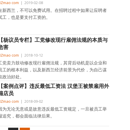
NZmao com
|
2019-02-08
在新西兰，不可以免费试用。在招聘过程中如果让应聘者
试工，也是要支付工资的。
【杨议员专栏】工党修改现行雇佣法规的本质与
危害
NZmao com
|
2018-10-12
工党卖力鼓动修改现行雇佣法规，其背后动机是以企业和
员工的根本利益，以及新西兰经济前景为代价，为自己谋
取政治好处。
【案例点评】违反最低工资法 汉堡王被禁雇用外
籍店员
NZmao com
|
2018-09-02
因为无论无意或是故意违反最低工资规定，一旦被员工举
报追究，都会面临法律后果。