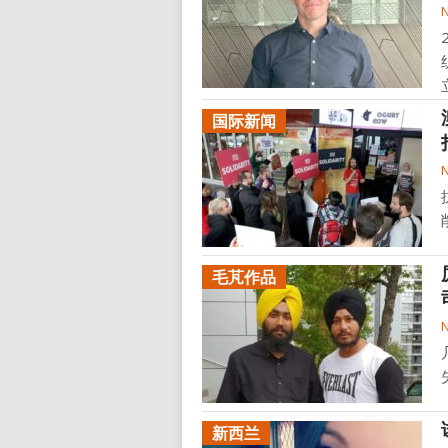
[
国际新闻
毛芃作品
新西兰