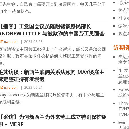
毛芃
王先生称，自己有时需要开会到凌晨两点，每天几乎处于
热点
24小时待命状态。
社交
【播客】工党国会议员陈耐锶谈移民部长
编辑
ANDREW LITTLE 与被欺诈的中国劳工见面会
观点
NZmao com
|
2023-08-23
近期
我请她谈谈中国劳工都提出了什么诉求，部长又是怎么回
应的呢，政府会采取什么措施解决移民工遭受欺诈的问
夹边
檄文
题。
车
发
毛芃访谈：新西兰雇佣关系法顾问 MAY谈雇主
兰优
绑定签证持有者境遇
总理
NZmao com
|
2023-06-21
ExoW
May Moncur认为新西兰移民局监管不力，有中介与雇主
或推
形成利益链。
Thriv
TV
TVN
【采访】为何新西兰为外来劳工成立特别保护组
lean 
织 – MERF
人被