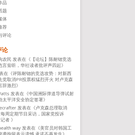
作品
话题
媒体
推荐
与评论
评论
沟农民
发表在《
【论坛】陈耐锶竞选
危言耸听，华社读者批评声四起
》
表在《
评陈耐锶的竞选攻势：对新西
先党取消PR投票权猛烈开火 对卢克森
言辞激烈
》
atts
发表在《
中国洲际弹道导弹试射
动太平洋安全协定签署
》
ecrafter
发表在《
卢克森总理取消
NZ每周定期节目采访，国家党投诉
Z记者
》
health way
发表在《
美官员对韩国工
突袭拘留表示遗憾 承诺不再发生
》