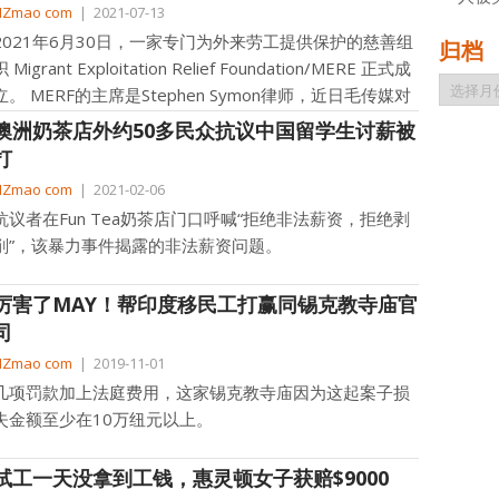
NZmao com
|
2021-07-13
2021年6月30日，一家专门为外来劳工提供保护的慈善组
归档
织 Migrant Exploitation Relief Foundation/MERE 正式成
归
立。 MERF的主席是Stephen Symon律师，近日毛传媒对
档
…]
澳洲奶茶店外约50多民众抗议中国留学生讨薪被
打
NZmao com
|
2021-02-06
抗议者在Fun Tea奶茶店门口呼喊“拒绝非法薪资，拒绝剥
削”，该暴力事件揭露的非法薪资问题。
厉害了MAY！帮印度移民工打赢同锡克教寺庙官
司
NZmao com
|
2019-11-01
几项罚款加上法庭费用，这家锡克教寺庙因为这起案子损
失金额至少在10万纽元以上。
试工一天没拿到工钱，惠灵顿女子获赔$9000