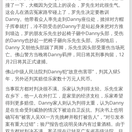
撞了一下，大概因为交流上的误会，罗先生对此很生气。
这会儿在酒店冤家路窄碰上了，罗先生决定要教训
Danny。他带着众人率先走到Danny座位处，掀掉对方帽
子挥拳就打，冷不防受击的Danny于是站起身来把对方推
到墙边，罗的朋友乐先生抄起椅子砸中Danny头部，受伤
的Danny也抄起一把椅子砸向乐先生头部。乐倒地后，
Danny 又朝他头部踢了两脚，乐先生因头部受重伤当场死
亡。佛山警方当晚将Danny羁押，同日将其刑事拘留，12
月2日将其正式逮捕。
佛山中级人民法院判Danny犯“故意伤害罪”，判其入狱5
年，另外还判其赔偿乐家数十万元人民币。
当事双方都对判决很不满。乐家认为判得太轻。乐先生家
在乡下，他一人在外打工，是家里的经济支柱，乐家希望
得到更多赔偿。Danny家人则认为判得太重，认为Danny
是在生命受到威胁的情况下被迫自卫反抗。判决书上也明
确写有“被害人吴XX一方先挑衅并殴打被告人”，“对引发本
案有重大过错”；验尸报告也说明吴体内有过量酒精。由于
双方都对判决不满，案子现在已转至广东省高级法院，目