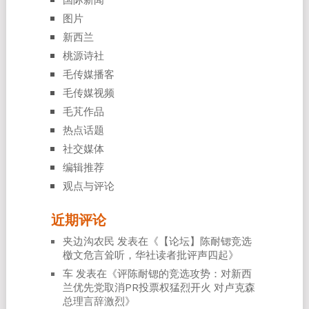
图片
新西兰
桃源诗社
毛传媒播客
毛传媒视频
毛芃作品
热点话题
社交媒体
编辑推荐
观点与评论
近期评论
夹边沟农民
发表在《
【论坛】陈耐锶竞选
檄文危言耸听，华社读者批评声四起
》
车
发表在《
评陈耐锶的竞选攻势：对新西
兰优先党取消PR投票权猛烈开火 对卢克森
总理言辞激烈
》