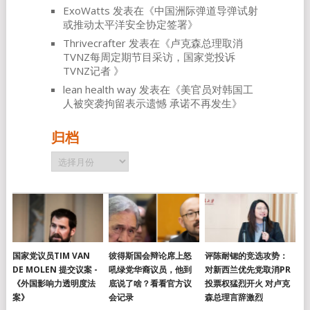
ExoWatts
发表在《
中国洲际弹道导弹试射
或推动太平洋安全协定签署
》
Thrivecrafter
发表在《
卢克森总理取消
TVNZ每周定期节目采访，国家党投诉
TVNZ记者
》
lean health way
发表在《
美官员对韩国工
人被突袭拘留表示遗憾 承诺不再发生
》
归档
归
档
国家党议员TIM VAN
彼得斯国会辩论席上怒
评陈耐锶的竞选攻势：
DE MOLEN 提交议案 -
吼绿党华裔议员，他到
对新西兰优先党取消PR
《外国影响力透明度法
底说了啥？看看官方议
投票权猛烈开火 对卢克
案》
会记录
森总理言辞激烈