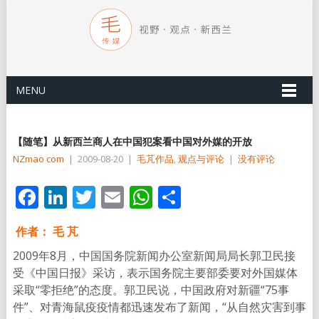
MENU
【随笔】从新西兰商人在中国犯案看中国对外媒的开放
NZmao com
|
2009-08-20
|
毛芃作品
,
观点与评论
|
没有评论
Facebook
LinkedIn
Twitter
Email
WhatsApp
分
享
作者：
毛
芃
2009年8月，中国国务院新闻办公室新闻局局长郭卫民接
受《中国日报》采访，表示国务院主要部委要对外国媒体
采取“零拒绝”的态度。郭卫民说，中国政府对新疆“75事
件”、对青海鼠疫疫情都迅速发布了新闻，“从自然灾害到事