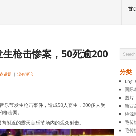
首
生枪击惨案，50死逾200
分类
点话题
|
没有评论
Engli
atsApp
分
国际
享
图片
音乐节发生枪击事件，造成50人丧生，200多人受
新西
的枪击案。
桃源
毛传
店32层向附近的露天音乐节场内的观众射击。
毛传