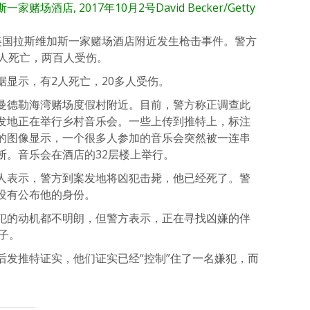
家赌场酒店, 2017年10月2号
David Becker/Getty
美国拉斯维加斯一家赌场酒店附近发生枪击事件。警方
0人死亡，两百人受伤。
显示，有2人死亡，20多人受伤。
曼德勒海湾赌场度假村附近。目前，警方称正调查此
发地正在举行乡村音乐会。一些上传到推特上，标注
的图像显示，一个很多人参加的音乐会突然被一连串
断。音乐会在酒店的32层楼上举行。
人表示，警方到案发地将凶犯击毙，他已经死了。警
没有公布他的身份。
犯的动机都不明朗，但警方表示，正在寻找凶嫌的伴
女子。
后发推特证实，他们证实已经“控制”住了一名嫌犯，而