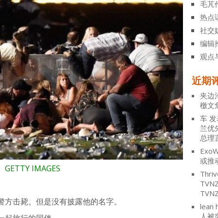
毛芃
热点
社交
编辑
观点
近期
夹边
檄文
车
发
兰优
总理
ExoW
或推
TTY IMAGES
Thriv
TV
TVN
警方击毙。但是没有披露他的名字。
lean 
人被
一起旅行的同伴。