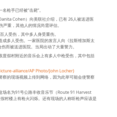
名枪手已经被”击毙”。
ita Cohen）向美联社介绍，已有 26人被送进医
受伤严重，其他人的情况尚需评估。
两百人受伤，其中多人身受重伤。
造成多人受伤。一家医院的发言人向《拉斯维加斯太
为枪伤而被送进医院。当局出动了大量警力。
该度假村附近的音乐会上有多人中枪受伤，其中包括
警察的现场视频上传到网络，因为此举可能会使警察
为91号公路丰收音乐节（Route 91 Harvest
赌场度假村楼上有枪火闪烁。还有现场的人称听枪声应该是