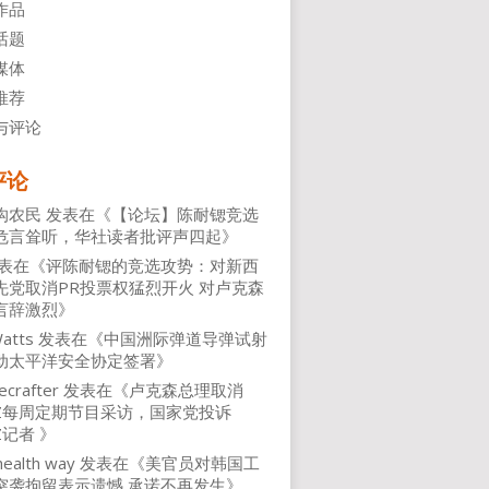
作品
话题
媒体
推荐
与评论
评论
沟农民
发表在《
【论坛】陈耐锶竞选
危言耸听，华社读者批评声四起
》
表在《
评陈耐锶的竞选攻势：对新西
先党取消PR投票权猛烈开火 对卢克森
言辞激烈
》
atts
发表在《
中国洲际弹道导弹试射
动太平洋安全协定签署
》
ecrafter
发表在《
卢克森总理取消
NZ每周定期节目采访，国家党投诉
Z记者
》
health way
发表在《
美官员对韩国工
突袭拘留表示遗憾 承诺不再发生
》