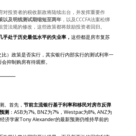
府对投资者的税收新政将陆续出台，并发挥重要作
策以及明线测试期缩短至两年
，以及CCCFA法案松绑
租赁法规的修改，这些政策都将鼓励投资者回归。
几乎处于历史最低水平的失业率，
这些都是房市复苏
入之比）政策是否实行，其实银行内部实行的测试利率一
是否会抑制购房有待观察。
预测。首先，
节前主流银行基于利率和移民对房市反弹
价预测
：ASB为7%, BNZ为7%，Westpac为8%, ANZ为
独立经济学家Tony Alexander的最新预测仍维持早前的