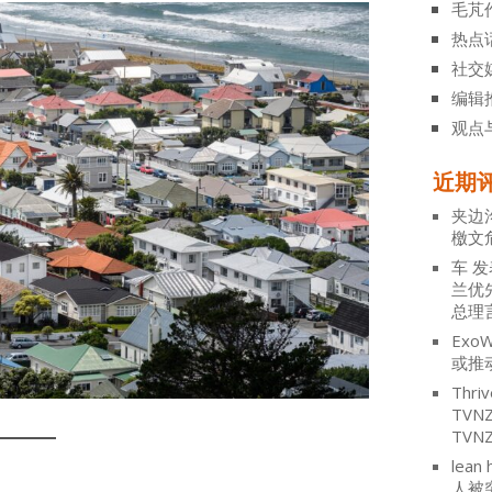
毛芃
热点
社交
编辑
观点
近期
夹边
檄文
车
发
兰优
总理
ExoW
或推
Thriv
TV
TVN
lean 
人被