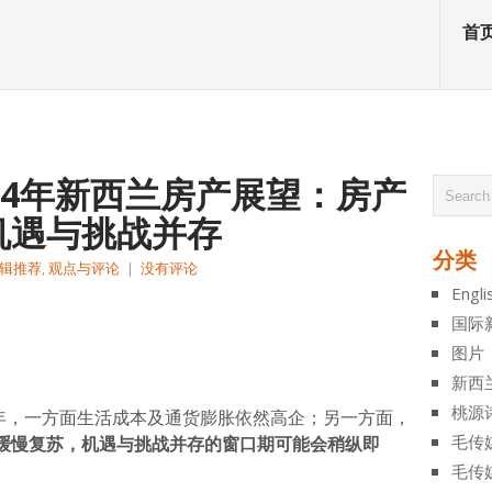
首
24年新西兰房产展望：房产
机遇与挑战并存
分类
辑推荐
,
观点与评论
|
没有评论
Engli
atsApp
分
国际
享
图片
新西
桃源
24年，一方面生活成本及通货膨胀依然高企；另一方面，
毛传
缓慢复苏，机遇与挑战并存的窗口期可能会稍纵即
毛传