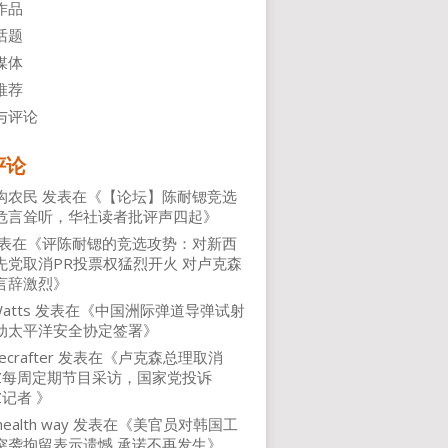
作品
话题
媒体
推荐
与评论
评论
沟农民
发表在《
【论坛】陈耐锶竞选
危言耸听，华社读者批评声四起
》
表在《
评陈耐锶的竞选攻势：对新西
先党取消PR投票权猛烈开火 对卢克森
言辞激烈
》
atts
发表在《
中国洲际弹道导弹试射
动太平洋安全协定签署
》
ecrafter
发表在《
卢克森总理取消
NZ每周定期节目采访，国家党投诉
Z记者
》
health way
发表在《
美官员对韩国工
突袭拘留表示遗憾 承诺不再发生
》