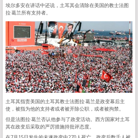
埃尔多安在讲话中还说，土耳其会清除在美国的教士法图
拉·葛兰所有支持者。
土耳其指责美国的土耳其教士法图拉·葛兰是政变幕后主
使，被指为他的支持者或者被开除公职，或者被拘禁。
但是法图拉·葛兰否认他参与了政变活动。西方国家对土耳
其在政变后采取的严厉措施持批评态度。
在7月15日发生的未遂政变中270人死亡。政变后数千人被