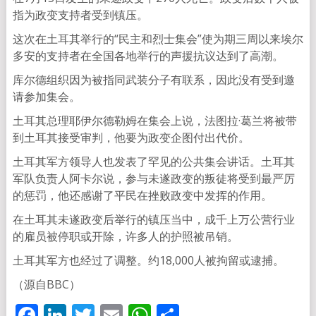
指为政变支持者受到镇压。
这次在土耳其举行的“民主和烈士集会”使为期三周以来埃尔
多安的支持者在全国各地举行的声援抗议达到了高潮。
库尔德组织因为被指同武装分子有联系，因此没有受到邀
请参加集会。
土耳其总理耶伊尔德勒姆在集会上说，法图拉·葛兰将被带
到土耳其接受审判，他要为政变企图付出代价。
土耳其军方领导人也发表了罕见的公共集会讲话。土耳其
军队负责人阿卡尔说，参与未遂政变的叛徒将受到最严厉
的惩罚，他还感谢了平民在挫败政变中发挥的作用。
在土耳其未遂政变后举行的镇压当中，成千上万公营行业
的雇员被停职或开除，许多人的护照被吊销。
土耳其军方也经过了调整。约18,000人被拘留或逮捕。
（源自BBC）
Facebook
LinkedIn
Twitter
Email
WhatsApp
分