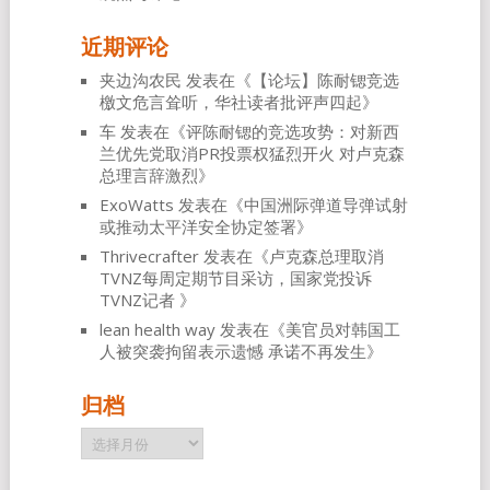
近期评论
夹边沟农民
发表在《
【论坛】陈耐锶竞选
檄文危言耸听，华社读者批评声四起
》
车
发表在《
评陈耐锶的竞选攻势：对新西
兰优先党取消PR投票权猛烈开火 对卢克森
总理言辞激烈
》
ExoWatts
发表在《
中国洲际弹道导弹试射
或推动太平洋安全协定签署
》
Thrivecrafter
发表在《
卢克森总理取消
TVNZ每周定期节目采访，国家党投诉
TVNZ记者
》
lean health way
发表在《
美官员对韩国工
人被突袭拘留表示遗憾 承诺不再发生
》
归档
归
档