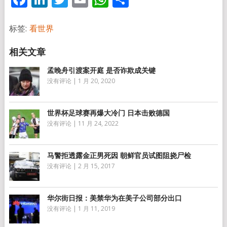
享
标签:
看世界
孟晚舟引渡案开庭 是否诈欺成关键
没有评论
|
1 月 20, 2020
世界杯足球赛再爆大冷门 日本击败德国
没有评论
|
11 月 24, 2022
马警拒透露金正男死因 朝鲜官员试图阻挠尸检
没有评论
|
2 月 15, 2017
华尔街日报：美禁华为在美子公司部分出口
没有评论
|
1 月 11, 2019