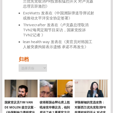
兰优先党取消PR投票权猛烈开火 对卢克森
总理言辞激烈
》
ExoWatts
发表在《
中国洲际弹道导弹试射
或推动太平洋安全协定签署
》
Thrivecrafter
发表在《
卢克森总理取消
TVNZ每周定期节目采访，国家党投诉
TVNZ记者
》
lean health way
发表在《
美官员对韩国工
人被突袭拘留表示遗憾 承诺不再发生
》
归档
归
档
国家党议员TIM VAN
彼得斯国会辩论席上怒
评陈耐锶的竞选攻势：
DE MOLEN 提交议案 -
吼绿党华裔议员，他到
对新西兰优先党取消PR
《外国影响力透明度法
底说了啥？看看官方议
投票权猛烈开火 对卢克