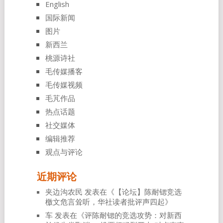
English
国际新闻
图片
新西兰
桃源诗社
毛传媒播客
毛传媒视频
毛芃作品
热点话题
社交媒体
编辑推荐
观点与评论
近期评论
夹边沟农民
发表在《
【论坛】陈耐锶竞选
檄文危言耸听，华社读者批评声四起
》
车
发表在《
评陈耐锶的竞选攻势：对新西