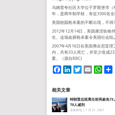
乌姆普夸社区大学位于罗斯堡市（Ros
年，是两年制学校，有近3300名全
美国校园枪杀案的不断出现，不得
2012年12月14日，美国康涅狄
生。这场血腥枪杀案令美国社会陷
2007年4月16日在美国弗吉尼
内，共有33人死亡，并至少造成2
案。（源自BBC)
Facebook
LinkedIn
Twitter
Email
Wh
特朗普总统离任前再赦免73
70人减刑
没有评论
|
1 月 21, 2021