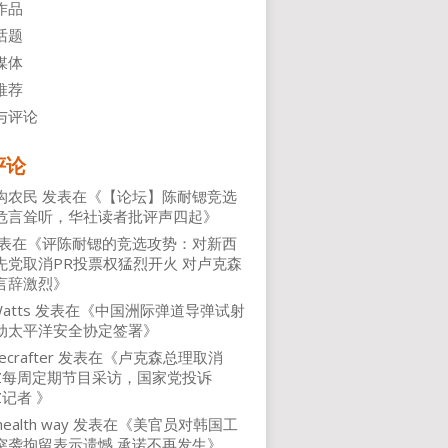
作品
话题
媒体
推荐
与评论
评论
沟农民
发表在《
【论坛】陈耐锶竞选
危言耸听，华社读者批评声四起
》
表在《
评陈耐锶的竞选攻势：对新西
先党取消PR投票权猛烈开火 对卢克森
言辞激烈
》
atts
发表在《
中国洲际弹道导弹试射
动太平洋安全协定签署
》
ecrafter
发表在《
卢克森总理取消
NZ每周定期节目采访，国家党投诉
Z记者
》
health way
发表在《
美官员对韩国工
突袭拘留表示遗憾 承诺不再发生
》