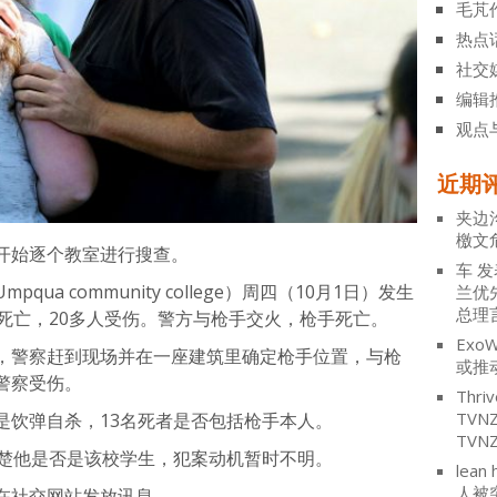
毛芃
热点
社交
编辑
观点
近期
夹边
檄文
开始逐个教室进行搜查。
车
发
a community college）周四（10月1日）发生
兰优
总理
死亡，20多人受伤。警方与枪手交火，枪手死亡。
ExoW
，警察赶到现场并在一座建筑里确定枪手位置，与枪
或推
警察受伤。
Thriv
TV
是饮弹自杀，13名死者是否包括枪手本人。
TVN
清楚他是否是该校学生，犯案动机暂时不明。
lean 
人被
在社交网站发放讯息。