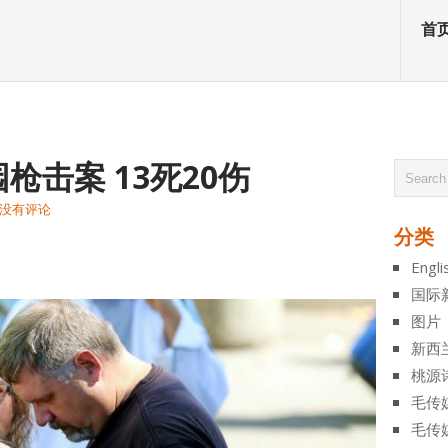
首
枪击案 13死20伤
没有评论
分类
atsApp
分
Engli
享
国际
图片
新西
桃源
毛传
毛传