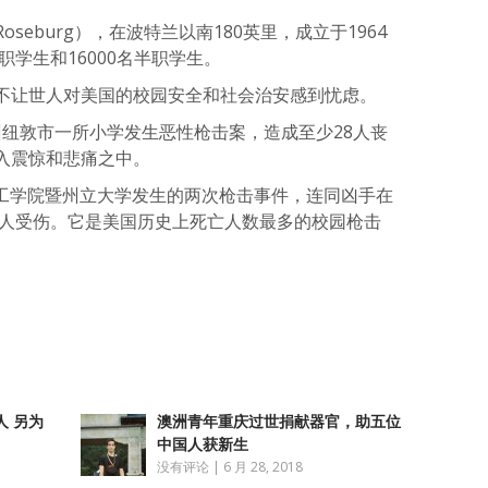
eburg），在波特兰以南180英里，成立于1964
职学生和16000名半职学生。
不让世人对美国的校园安全和社会治安感到忧虑。
格州纽敦市一所小学发生恶性枪击案，造成至少28人丧
入震惊和悲痛之中。
亚理工学院暨州立大学发生的两次枪击事件，连同凶手在
3人受伤。它是美国历史上死亡人数最多的校园枪击
atsApp
分
享
人 另为
澳洲青年重庆过世捐献器官，助五位
中国人获新生
没有评论
|
6 月 28, 2018