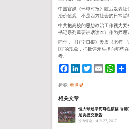
中国官媒《环球时报》随后发表社
治价值观，不是西方社会的日常哲
中共把高校的思想政治工作视为要务
书记系列重要讲话读本》作为师理
同年，《辽宁日报》发表《老师，
国”的现象，把批评矛头指向那些在
者。
Facebook
LinkedIn
Twitter
Email
Wh
标签:
看世界
恒大球迷举侮辱性横幅 香港
足协提交报告
没有评论
|
4 月 27, 2017