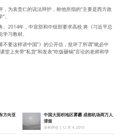
评，为袁贵仁的说法辩护，称他所指的“主要是西方政
学”。
。2014年，中宣部和中组部要求高校 将《习近平总
论学习教材。
请不要这样讲中国”》的公开信，批评了所谓“呲必中
课堂上夹带“私货”和发表“吃饭砸锅”言论的老师和学
atsApp
分
享
东方向亚
中国大面积地区雾霾 成都机场两万人
滞留
没有评论
|
12 月 4, 2016