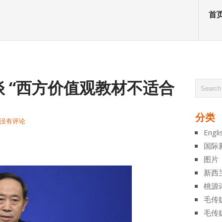
首
 “西方价值观教材不适合
分类
没有评论
Engli
atsApp
分
国际
享
图片
新西
桃源
毛传
毛传