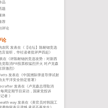
作品
话题
媒体
推荐
与评论
评论
沟农民
发表在《
【论坛】陈耐锶竞选
危言耸听，华社读者批评声四起
》
表在《
评陈耐锶的竞选攻势：对新西
先党取消PR投票权猛烈开火 对卢克森
言辞激烈
》
atts
发表在《
中国洲际弹道导弹试射
动太平洋安全协定签署
》
ecrafter
发表在《
卢克森总理取消
NZ每周定期节目采访，国家党投诉
Z记者
》
health way
发表在《
美官员对韩国工
突袭拘留表示遗憾 承诺不再发生
》