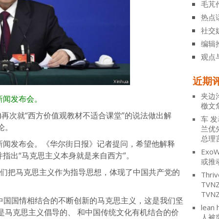
毛芃
热点
社交
编辑
观点
近期
夹边
新闻发布会。
檄文
日)再次就“西方价值观教材不适合课堂”的说法做出解
车
发
论。
兰优
总理
行新闻发布会。《华尔街日报》记者提问，希望他解释
ExoW
并指出“马克思主义本身就是来自西方”。
或推
我们把马克思主义作为指导思想，体现了中国共产党的
Thriv
TV
TVN
和中国国情相结合的不断创新的马克思主义，这是我们坚
lean 
是马克思主义倡导的、 和中国传统文化有机结合的价
人被