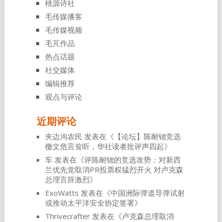
桃源诗社
毛传媒播客
毛传媒视频
毛芃作品
热点话题
社交媒体
编辑推荐
观点与评论
近期评论
夹边沟农民
发表在《
【论坛】陈耐锶竞选
檄文危言耸听，华社读者批评声四起
》
车
发表在《
评陈耐锶的竞选攻势：对新西
兰优先党取消PR投票权猛烈开火 对卢克森
总理言辞激烈
》
ExoWatts
发表在《
中国洲际弹道导弹试射
或推动太平洋安全协定签署
》
Thrivecrafter
发表在《
卢克森总理取消