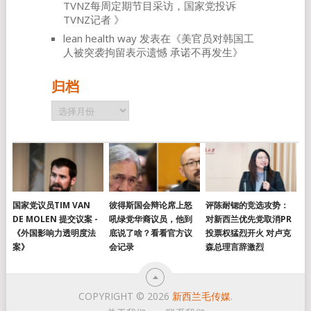
TVNZ每周定期节目采访，国家党投诉
TVNZ记者
》
lean health way
发表在《
美官员对韩国工
人被突袭拘留表示遗憾 承诺不再发生
》
归档
归
档
国家党议员TIM VAN
彼得斯国会辩论席上怒
评陈耐锶的竞选攻势：
DE MOLEN 提交议案 -
吼绿党华裔议员，他到
对新西兰优先党取消PR
《外国影响力透明度法
底说了啥？看看官方议
投票权猛烈开火 对卢克
案》
会记录
森总理言辞激烈
COPYRIGHT © 2026
新西兰毛传媒
.