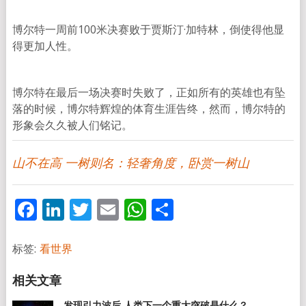
博尔特一周前100米决赛败于贾斯汀·加特林，倒使得他显
得更加人性。
博尔特在最后一场决赛时失败了，正如所有的英雄也有坠
落的时候，博尔特辉煌的体育生涯告终，然而，博尔特的
形象会久久被人们铭记。
山不在高 一树则名：轻奢角度，卧赏一树山
Facebook
LinkedIn
Twitter
Email
WhatsApp
分
享
标签:
看世界
发现引力波后 人类下一个重大突破是什么？