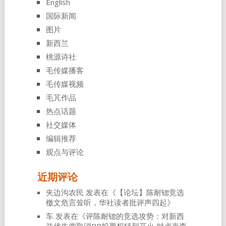
English
国际新闻
图片
新西兰
桃源诗社
毛传媒播客
毛传媒视频
毛芃作品
热点话题
社交媒体
编辑推荐
观点与评论
近期评论
夹边沟农民
发表在《
【论坛】陈耐锶竞选
檄文危言耸听，华社读者批评声四起
》
车
发表在《
评陈耐锶的竞选攻势：对新西