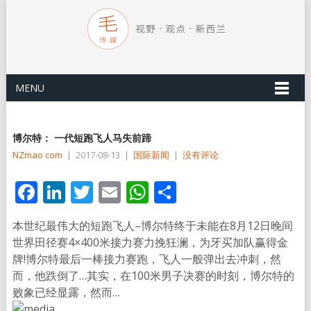
MENU
博尔特： 一代短跑飞人马失前蹄
NZmao com
|
2017-08-13
|
国际新闻
|
没有评论
Facebook
LinkedIn
Twitter
Email
WhatsApp
分
享
本世纪最伟大的短跑飞人–博尔特终于未能在8月12日晚间
世界田径赛4×400米接力赛力挽狂澜，为牙买加队赢得金
牌!博尔特最后一棒接力赛跑，飞人一般弹出去冲刺，然
而，他跌倒了…其实，在100米男子决赛的时刻，博尔特的
败象已经显露，然而…