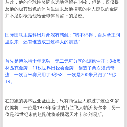
从此，他的全球性奖牌永远地停留在14枚，但是，仅仅提
及他的极其出色的体育生涯以及他摘取的令人惊叹的金牌
并不足以概括他给全球体育留下的足迹。
国际田联主席科恩对此深有感触：“我不记得，自从拳王阿
里以来，还有谁造成过这样大的震撼!”
首先是博尔特十年来独一无二无可分享的短跑生涯：8枚奥
林匹克金牌，11枚世界田径会金牌，创造了两次短跑奇
迹，一次百米赛只用了9秒58，一次是200米只跑了19秒
19。
在短跑的奥林匹亚圣山上，只有两位巨人超过了这位30岁
的健将，一位是1973年辞世的芬兰飞人帕沃·努尔米，另一
位是20世纪末的短跑健将兼跳远天才卡尔·刘易斯。