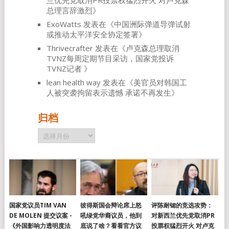
兰优先党取消PR投票权猛烈开火 对卢克森
总理言辞激烈
》
ExoWatts
发表在《
中国洲际弹道导弹试射
或推动太平洋安全协定签署
》
Thrivecrafter
发表在《
卢克森总理取消
TVNZ每周定期节目采访，国家党投诉
TVNZ记者
》
lean health way
发表在《
美官员对韩国工
人被突袭拘留表示遗憾 承诺不再发生
》
归档
归
档
国家党议员TIM VAN
彼得斯国会辩论席上怒
评陈耐锶的竞选攻势：
DE MOLEN 提交议案 -
吼绿党华裔议员，他到
对新西兰优先党取消PR
《外国影响力透明度法
底说了啥？看看官方议
投票权猛烈开火 对卢克