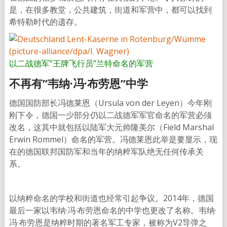
是，在很多教堂，公共建筑，街道和军营中，都可以找到
希特勒时代的遗存。
以二战德军“王牌飞行员”兰特命名的军营
不再有”韦纳·冯·布劳恩”中学
德国国防部长冯德莱恩（Ursula von der Leyen）今年刚
刚下令，德国一少部分仍以二战德军军官命名的军营必须
改名，这其中就包括以陆军大元帅隆美尔（Field Marshal
Erwin Rommel）命名的军营。冯德莱恩此举是要显示，现
在的德国联邦国防军和当年的纳粹军队绝无任何传承关
系。
以纳粹命名的学校和街道也经常引起争议。2014年，德国
最后一家以韦纳·冯·布劳恩命名的中学也更改了名称。韦纳·
冯·布劳恩是纳粹时期的著名军工专家，被称为V2导弹之