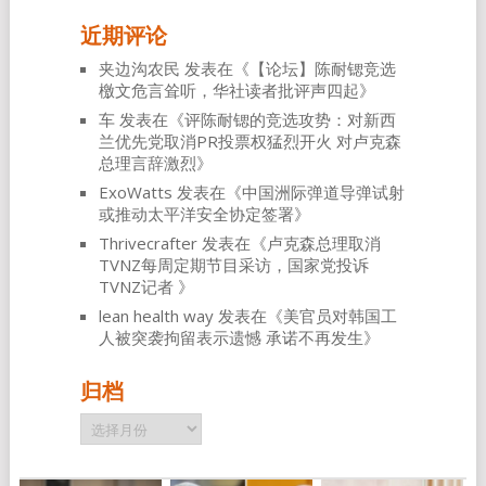
近期评论
夹边沟农民
发表在《
【论坛】陈耐锶竞选
檄文危言耸听，华社读者批评声四起
》
车
发表在《
评陈耐锶的竞选攻势：对新西
兰优先党取消PR投票权猛烈开火 对卢克森
总理言辞激烈
》
ExoWatts
发表在《
中国洲际弹道导弹试射
或推动太平洋安全协定签署
》
Thrivecrafter
发表在《
卢克森总理取消
TVNZ每周定期节目采访，国家党投诉
TVNZ记者
》
lean health way
发表在《
美官员对韩国工
人被突袭拘留表示遗憾 承诺不再发生
》
归档
归
档