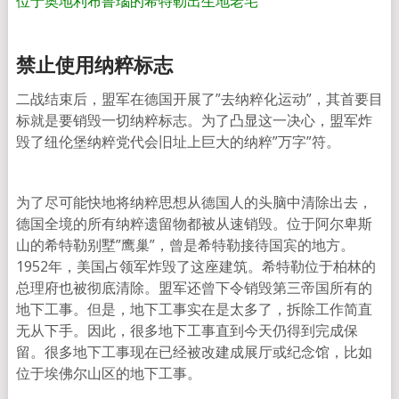
位于奥地利布鲁瑙的希特勒出生地老宅
禁止使用纳粹标志
二战结束后，盟军在德国开展了”去纳粹化运动”，其首要目
标就是要销毁一切纳粹标志。为了凸显这一决心，盟军炸
毁了纽伦堡纳粹党代会旧址上巨大的纳粹”万字”符。
为了尽可能快地将纳粹思想从德国人的头脑中清除出去，
德国全境的所有纳粹遗留物都被从速销毁。位于阿尔卑斯
山的希特勒别墅”鹰巢”，曾是希特勒接待国宾的地方。
1952年，美国占领军炸毁了这座建筑。希特勒位于柏林的
总理府也被彻底清除。盟军还曾下令销毁第三帝国所有的
地下工事。但是，地下工事实在是太多了，拆除工作简直
无从下手。因此，很多地下工事直到今天仍得到完成保
留。很多地下工事现在已经被改建成展厅或纪念馆，比如
位于埃佛尔山区的地下工事。