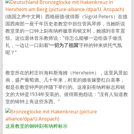
(德国之声中文网）西格丽德·彼得斯（Sigrid Peters）在德
国西南部一座千年历史老教堂中担任管风琴师，当她听说
教堂里的一口钟上刻有纳粹徽章和铭文时，她感到非常震
惊。这位退休音乐教师说：”你怎么能够一边给孩子做洗
礼，一边让一口刻着
‘一切为了祖国’
字样的钟来烘托气氛
呢？”
教堂所在的村庄叫海科斯海姆（Herxheim），这里风景如
画，盛产葡萄酒。几十年来，村里的婚丧嫁娶红白喜事，
都是在教堂钟声的伴随下举行的。这座刻有纳粹标志和铭
文的大钟是1934年安装的。彼得斯抱怨说：”没有人知道教
堂的铸钟上有这些东西。”
这座教堂的铜钟刻有纳粹标示