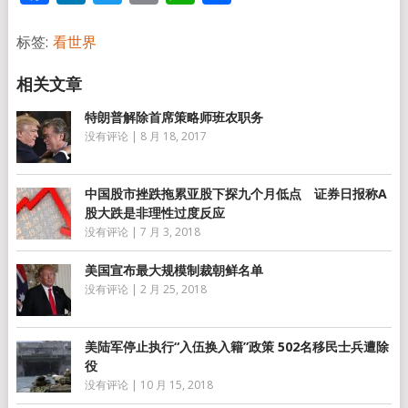
享
标签:
看世界
特朗普解除首席策略师班农职务
没有评论
|
8 月 18, 2017
中国股市挫跌拖累亚股下探九个月低点 证券日报称A
股大跌是非理性过度反应
没有评论
|
7 月 3, 2018
美国宣布最大规模制裁朝鲜名单
没有评论
|
2 月 25, 2018
美陆军停止执行“入伍换入籍”政策 502名移民士兵遭除
役
没有评论
|
10 月 15, 2018