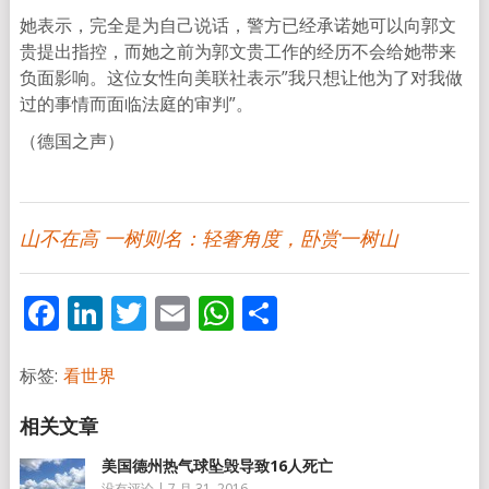
她表示，完全是为自己说话，警方已经承诺她可以向郭文
贵提出指控，而她之前为郭文贵工作的经历不会给她带来
负面影响。这位女性向美联社表示”我只想让他为了对我做
过的事情而面临法庭的审判”。
（德国之声）
山不在高 一树则名：轻奢角度，卧赏一树山
Facebook
LinkedIn
Twitter
Email
WhatsApp
分
享
标签:
看世界
美国德州热气球坠毁导致16人死亡
没有评论
|
7 月 31, 2016