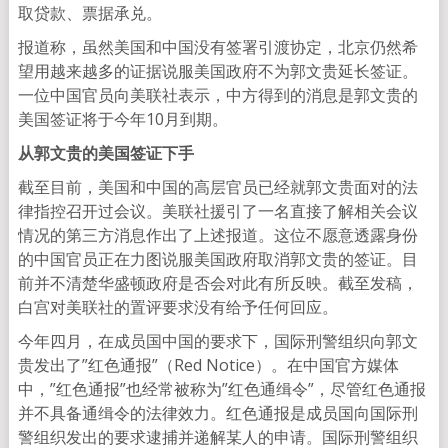
取贷款、票据承兑。
报道称，虽然美国和中国没有签署引渡协定，北京仍然希
望用越来越多的证据说服美国政府不为郭文贵延长签证。
一位中国官员向美联社表示，中方得到的消息是郭文贵的
美国签证将于今年10月到期。
从郭文贵的美国签证下手
截至目前，美国和中国的高层官员已经就郭文贵面对的法
律指控召开过会议。美联社援引了一名直接了解相关会议
情况的第三方消息作出了上述报道。这位不愿意透露身份
的中国官员正在力图说服美国政府取消郭文贵的签证。目
前并不清楚华盛顿政府是否会对此有所反映。截至发稿，
白宫对美联社的置评要求没有给予任何回应。
今年四月，在成员国中国的要求下，国际刑警组织向郭文
贵发出了”红色通报”（Red Notice）。在中国官方媒体
中，”红色通报”也经常被称为”红色通缉令”，尽管红色通报
并不具备通缉令的法律效力。红色通报是成员国向国际刑
警组织发出的要求逮捕并递解某人的申请。国际刑警组织