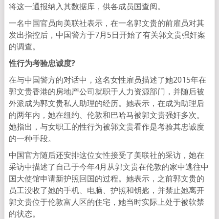
将这一通报纳入其数据库，供各成员国查阅。
一名中国官员向美联社表示，在一名郭文贵的前雇员对其
发出指控后，中国警方于7月5日开始了有关郭文贵强奸案
的调查。
性行为考验忠诚度
?
在与中国警方的对话中，这名女性雇员描述了她2015年在
郭文贵香港的房地产公司就职于人力资源部门，并随后被
外派成为郭文贵私人助理的经历。她表示，在成为助理后
的两年内，她在纽约、伦敦和巴哈马被郭文贵强奸多次。
她指出，与女职工的性行为被郭文贵看作是考验其忠诚度
的一种手段。
中国官方随后还安排这位女性接受了美联社的采访，她在
采访中描述了自己于今年4月从郭文贵在伦敦的家中逃往中
国大使馆申请新护照回国的过程。她表示，之前郭文贵的
员工没收了她的手机、电脑、护照和钥匙，并禁止她离开
郭文贵位于伦敦富人区的住宅，她当时实际上处于被软禁
的状态。