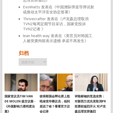
总理言辞激烈
》
ExoWatts
发表在《
中国洲际弹道导弹试射
或推动太平洋安全协定签署
》
Thrivecrafter
发表在《
卢克森总理取消
TVNZ每周定期节目采访，国家党投诉
TVNZ记者
》
lean health way
发表在《
美官员对韩国工
人被突袭拘留表示遗憾 承诺不再发生
》
归档
归
档
国家党议员TIM VAN
彼得斯国会辩论席上怒
评陈耐锶的竞选攻势：
DE MOLEN 提交议案 -
吼绿党华裔议员，他到
对新西兰优先党取消PR
《外国影响力透明度法
底说了啥？看看官方议
投票权猛烈开火 对卢克
案》
会记录
森总理言辞激烈