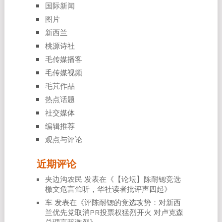
国际新闻
图片
新西兰
桃源诗社
毛传媒播客
毛传媒视频
毛芃作品
热点话题
社交媒体
编辑推荐
观点与评论
近期评论
夹边沟农民
发表在《
【论坛】陈耐锶竞选
檄文危言耸听，华社读者批评声四起
》
车
发表在《
评陈耐锶的竞选攻势：对新西
兰优先党取消PR投票权猛烈开火 对卢克森