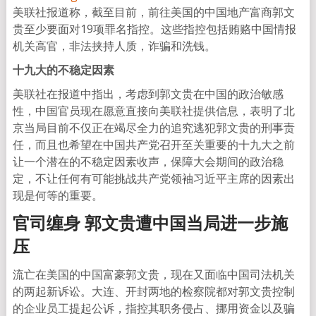
美联社报道称，截至目前，前往美国的中国地产富商郭文
贵至少要面对19项罪名指控。这些指控包括贿赂中国情报
机关高官，非法挟持人质，诈骗和洗钱。
十九大的不稳定因素
美联社在报道中指出，考虑到郭文贵在中国的政治敏感
性，中国官员现在愿意直接向美联社提供信息，表明了北
京当局目前不仅正在竭尽全力的追究逃犯郭文贵的刑事责
任，而且也希望在中国共产党召开至关重要的十九大之前
让一个潜在的不稳定因素收声，保障大会期间的政治稳
定，不让任何有可能挑战共产党领袖习近平主席的因素出
现是何等的重要。
官司缠身 郭文贵遭中国当局进一步施
压
流亡在美国的中国富豪郭文贵，现在又面临中国司法机关
的两起新诉讼。大连、开封两地的检察院都对郭文贵控制
的企业员工提起公诉，指控其职务侵占、挪用资金以及骗