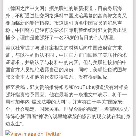
（德国之声中文网）据美联社的最新报道，目前身居海
外，不断通过社交网络爆料中国政治黑幕的富商郭文贵又
要面临新的罪行指控。报道援引两名中国官员的消息声
称，中国警方已经再次要求国际刑警组织对郭文贵发出逮
捕令，理由是他强奸了一名28岁的昔日的个人助理。
美联社掌握了与强奸案相关的材料后向中国政府官方求
证，与以往的做法不同，中国官方正面回应了美联社的求
证请求，并确认了与材料中的内容。但与美联社接触的中
国官方人员拒绝透露自己的身份。同时，美联社也试图与
郭文贵本人和他的代表取得联系，没有得到回应。
截至发稿，郭文贵的推特帐号和YouTube频道没有对相关
强奸指责给予回应。他在最新的一条推文中表示，将于一
周时加年内”爆政法委的大料”，并声称由于事关”国家安
全、社会稳定、国际关系、世界金融的稳定”，希望网友先”
练练心脏”再看”神话传说里地狱般的惨烈的现实就在我们身
边发生”。