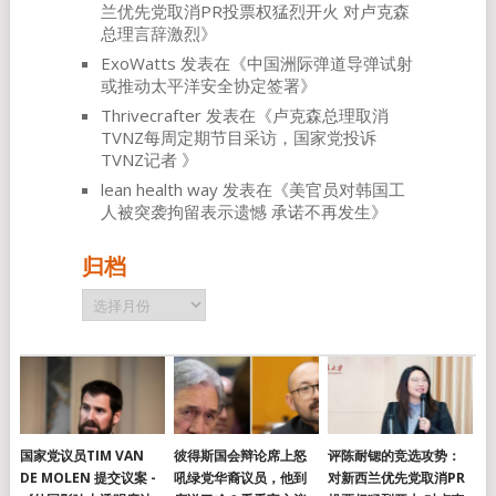
兰优先党取消PR投票权猛烈开火 对卢克森
总理言辞激烈
》
ExoWatts
发表在《
中国洲际弹道导弹试射
或推动太平洋安全协定签署
》
Thrivecrafter
发表在《
卢克森总理取消
TVNZ每周定期节目采访，国家党投诉
TVNZ记者
》
lean health way
发表在《
美官员对韩国工
人被突袭拘留表示遗憾 承诺不再发生
》
归档
归
档
国家党议员TIM VAN
彼得斯国会辩论席上怒
评陈耐锶的竞选攻势：
DE MOLEN 提交议案 -
吼绿党华裔议员，他到
对新西兰优先党取消PR