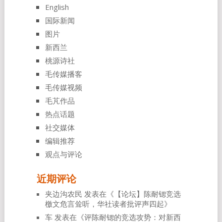
English
国际新闻
图片
新西兰
桃源诗社
毛传媒播客
毛传媒视频
毛芃作品
热点话题
社交媒体
编辑推荐
观点与评论
近期评论
夹边沟农民
发表在《
【论坛】陈耐锶竞选
檄文危言耸听，华社读者批评声四起
》
车
发表在《
评陈耐锶的竞选攻势：对新西