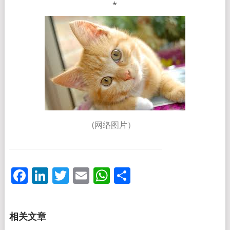
*
(网络图片）
Facebook
LinkedIn
Twitter
Email
WhatsApp
分
享