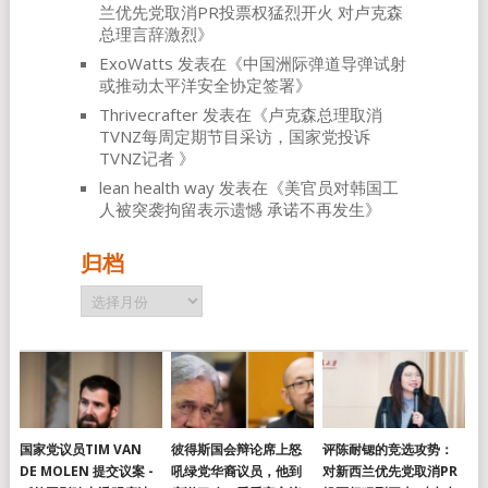
兰优先党取消PR投票权猛烈开火 对卢克森
总理言辞激烈
》
ExoWatts
发表在《
中国洲际弹道导弹试射
或推动太平洋安全协定签署
》
Thrivecrafter
发表在《
卢克森总理取消
TVNZ每周定期节目采访，国家党投诉
TVNZ记者
》
lean health way
发表在《
美官员对韩国工
人被突袭拘留表示遗憾 承诺不再发生
》
归档
归
档
国家党议员TIM VAN
彼得斯国会辩论席上怒
评陈耐锶的竞选攻势：
DE MOLEN 提交议案 -
吼绿党华裔议员，他到
对新西兰优先党取消PR