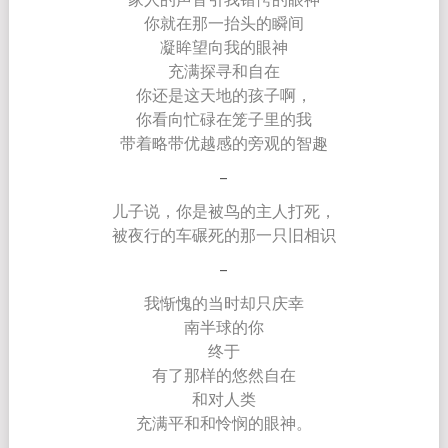
你就在那一抬头的瞬间
凝眸望向我的眼神
充满探寻和自在
你还是这天地的孩子啊，
你看向忙碌在笼子里的我
带着略带优越感的旁观的智趣
–
儿子说，你是被鸟的主人打死，
被夜行的车碾死的那一只旧相识
–
我惭愧的当时却只庆幸
南半球的你
终于
有了那样的悠然自在
和对人类
充满平和和怜悯的眼神。