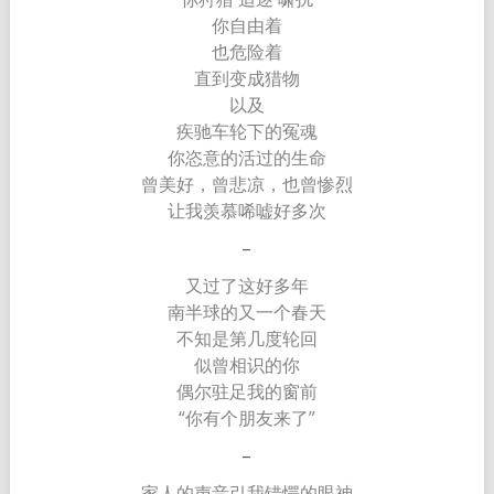
你自由着
也危险着
直到
变成猎物
以及
疾驰车轮下的冤魂
你恣意的活过的生命
曾美好，曾悲凉，也曾惨烈
让我羡慕唏嘘好多次
–
又过了这好多年
南半球的又一个春天
不知是第几度轮回
似曾相识的你
偶尔驻足我的窗前
“你有个朋友来了”
–
家人的声音引我错愕的眼神