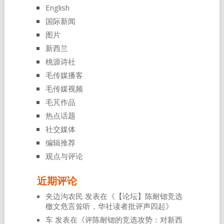
English
国际新闻
图片
新西兰
桃源诗社
毛传媒播客
毛传媒视频
毛芃作品
热点话题
社交媒体
编辑推荐
观点与评论
近期评论
夹边沟农民
发表在《
【论坛】陈耐锶竞选
檄文危言耸听，华社读者批评声四起
》
车
发表在《
评陈耐锶的竞选攻势：对新西