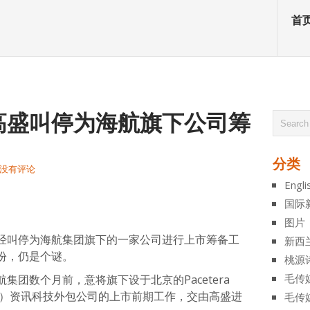
首
高盛叫停为海航旗下公司筹
分类
没有评论
Engli
atsApp
分
国际
享
图片
经叫停为海航集团旗下的一家公司进行上市筹备工
新西
份，仍是个谜。
桃源
毛传
团数个月前，意将旗下设于北京的Pacetera
onal（PTI）资讯科技外包公司的上市前期工作，交由高盛进
毛传