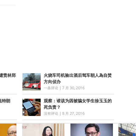
atsApp
分
享
谴责林郑
火烧车司机验出酒后驾车朝人為自焚
方向侦办
一条评论
|
7 月 30, 2016
侃特朗
观察：谁该为因被骗女学生徐玉玉的
死负责？
没有评论
|
8 月 27, 2016