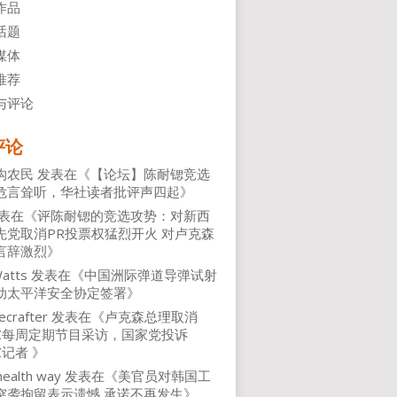
作品
话题
媒体
推荐
与评论
评论
沟农民
发表在《
【论坛】陈耐锶竞选
危言耸听，华社读者批评声四起
》
表在《
评陈耐锶的竞选攻势：对新西
先党取消PR投票权猛烈开火 对卢克森
言辞激烈
》
atts
发表在《
中国洲际弹道导弹试射
动太平洋安全协定签署
》
ecrafter
发表在《
卢克森总理取消
NZ每周定期节目采访，国家党投诉
Z记者
》
health way
发表在《
美官员对韩国工
突袭拘留表示遗憾 承诺不再发生
》