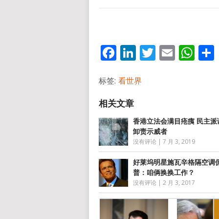
Facebook
LinkedIn
Twitter
Email
Wh
标签:
看世界
香港立法会满目疮痍 民主派
卸责示威者
没有评论
|
7 月 3, 2019
好莱坞明星施瓦辛格隔空调
普：咱俩换换工作？
没有评论
|
2 月 3, 2017