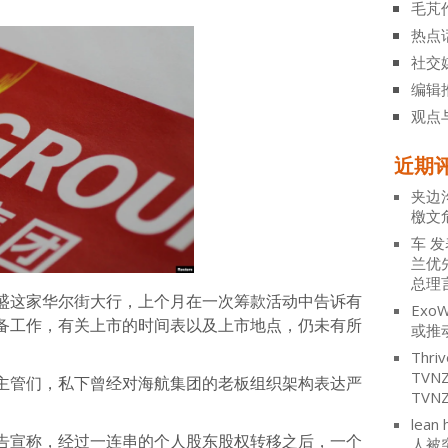
毛芃
热点
社交
编辑
观点
近期
夹边
檄文
车
发
兰优
总理
盛这家华尔街大行，上个月在一次筹款活动中告诉有
ExoW
备工作，有关上市的时间表以及上市地点，仍未有所
或推
Thriv
TV
主管们，私下曾经对海航集团的老板组织架构表达严
TVN
lean 
告宣称，经过一连串的个人股东股权转移之后，一个
人被