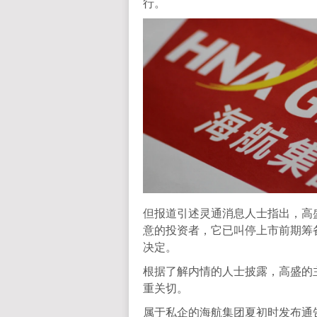
行。
但报道引述灵通消息人士指出，高
意的投资者，它已叫停上市前期筹
决定。
根据了解内情的人士披露，高盛的
重关切。
属于私企的海航集团夏初时发布通