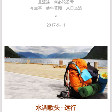
且流连，何必论盈亏
今生事，畴年莫顾，来日当追
*
2017-9-11
水调歌头 · 远行