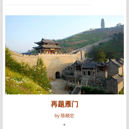
再题雁门
by 陈晓壮
*