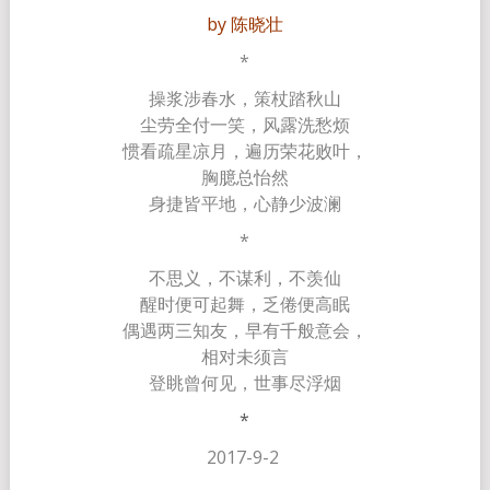
by 陈晓壮
*
操浆涉春水，策杖踏秋山
尘劳全付一笑，风露洗愁烦
惯看疏星凉月，遍历荣花败叶，
胸臆总怡然
身捷皆平地，心静少波澜
*
不思义，不谋利，不羡仙
醒时便可起舞，乏倦便高眠
偶遇两三知友，早有千般意会，
相对未须言
登眺曾何见，世事尽浮烟
*
2017-9-2