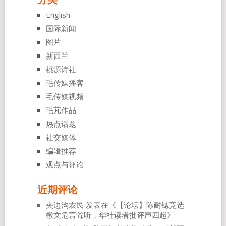
English
国际新闻
图片
新西兰
桃源诗社
毛传媒播客
毛传媒视频
毛芃作品
热点话题
社交媒体
编辑推荐
观点与评论
近期评论
夹边沟农民
发表在《
【论坛】陈耐锶竞选
檄文危言耸听，华社读者批评声四起
》