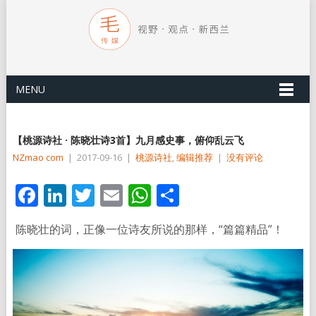
MENU
【桃源诗社 · 陈晓壮诗3首】九月感史事，俯仰乱云飞
NZmao com
|
2017-09-16
|
桃源诗社
,
编辑推荐
|
没有评论
Facebook
LinkedIn
Twitter
Email
WhatsApp
分
享
陈晓壮的词，正像一位诗友所说的那样，“篇篇精品”！