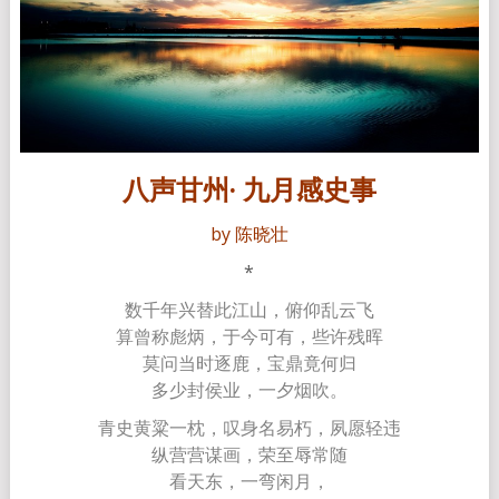
八声甘州· 九月感史事
by 陈晓壮
*
数千年兴替此江山，俯仰乱云飞
算曾称彪炳，于今可有，些许残晖
莫问当时逐鹿，宝鼎竟何归
多少封侯业，一夕烟吹。
青史黄粱一枕，
叹身名易朽，夙愿轻违
纵营营谋画，荣至辱常随
看天东，一弯闲月，