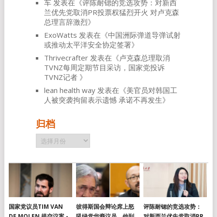
车
发表在《
评陈耐锶的竞选攻势：对新西
兰优先党取消PR投票权猛烈开火 对卢克森
总理言辞激烈
》
ExoWatts
发表在《
中国洲际弹道导弹试射
或推动太平洋安全协定签署
》
Thrivecrafter
发表在《
卢克森总理取消
TVNZ每周定期节目采访，国家党投诉
TVNZ记者
》
lean health way
发表在《
美官员对韩国工
人被突袭拘留表示遗憾 承诺不再发生
》
归档
归
档
国家党议员TIM VAN
彼得斯国会辩论席上怒
评陈耐锶的竞选攻势：
DE MOLEN 提交议案 -
吼绿党华裔议员，他到
对新西兰优先党取消PR