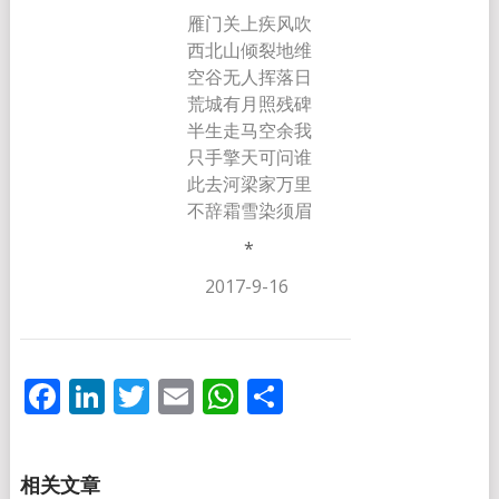
雁门关上疾风吹
西北山倾裂地维
空谷无人挥落日
荒城有月照残碑
半生走马空余我
只手擎天可问谁
此去河梁家万里
不辞霜雪染须眉
*
2017-9-16
Facebook
LinkedIn
Twitter
Email
WhatsApp
分
享