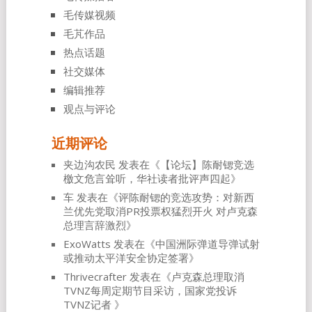
毛传媒视频
毛芃作品
热点话题
社交媒体
编辑推荐
观点与评论
近期评论
夹边沟农民
发表在《
【论坛】陈耐锶竞选
檄文危言耸听，华社读者批评声四起
》
车
发表在《
评陈耐锶的竞选攻势：对新西
兰优先党取消PR投票权猛烈开火 对卢克森
总理言辞激烈
》
ExoWatts
发表在《
中国洲际弹道导弹试射
或推动太平洋安全协定签署
》
Thrivecrafter
发表在《
卢克森总理取消
TVNZ每周定期节目采访，国家党投诉
TVNZ记者
》