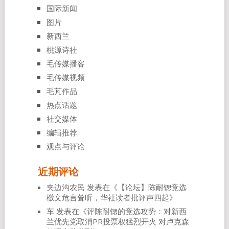
国际新闻
图片
新西兰
桃源诗社
毛传媒播客
毛传媒视频
毛芃作品
热点话题
社交媒体
编辑推荐
观点与评论
近期评论
夹边沟农民
发表在《
【论坛】陈耐锶竞选
檄文危言耸听，华社读者批评声四起
》
车
发表在《
评陈耐锶的竞选攻势：对新西
兰优先党取消PR投票权猛烈开火 对卢克森