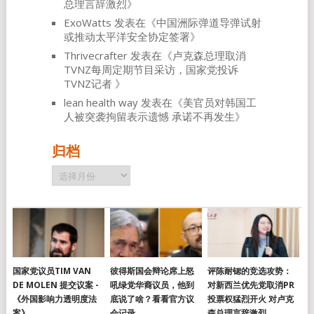
总理言辞激烈
》
ExoWatts
发表在《
中国洲际弹道导弹试射
或推动太平洋安全协定签署
》
Thrivecrafter
发表在《
卢克森总理取消
TVNZ每周定期节目采访，国家党投诉
TVNZ记者
》
lean health way
发表在《
美官员对韩国工
人被突袭拘留表示遗憾 承诺不再发生
》
归档
归
档
国家党议员TIM VAN
彼得斯国会辩论席上怒
评陈耐锶的竞选攻势：
DE MOLEN 提交议案 -
吼绿党华裔议员，他到
对新西兰优先党取消PR
《外国影响力透明度法
底说了啥？看看官方议
投票权猛烈开火 对卢克
案》
会记录
森总理言辞激烈