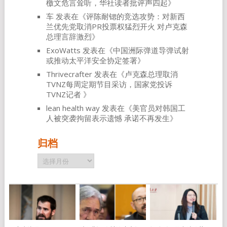
檄文危言耸听，华社读者批评声四起
》
车
发表在《
评陈耐锶的竞选攻势：对新西
兰优先党取消PR投票权猛烈开火 对卢克森
总理言辞激烈
》
ExoWatts
发表在《
中国洲际弹道导弹试射
或推动太平洋安全协定签署
》
Thrivecrafter
发表在《
卢克森总理取消
TVNZ每周定期节目采访，国家党投诉
TVNZ记者
》
lean health way
发表在《
美官员对韩国工
人被突袭拘留表示遗憾 承诺不再发生
》
归档
归
档