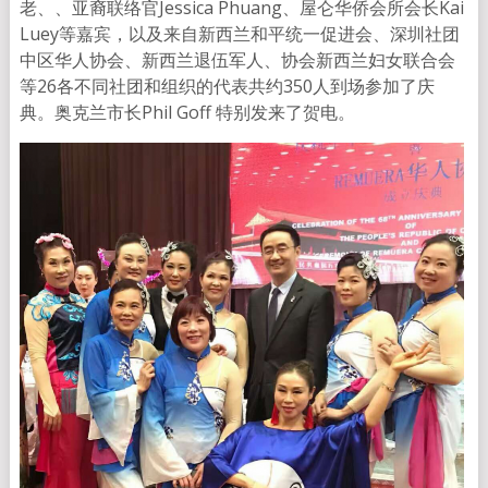
老、、亚裔联络官Jessica Phuang、屋仑华侨会所会长Kai
Luey等嘉宾，以及来自新西兰和平统一促进会、深圳社团
中区华人协会、新西兰退伍军人、协会新西兰妇女联合会
等26各不同社团和组织的代表共约350人到场参加了庆
典。奥克兰市长Phil Goff 特别发来了贺电。