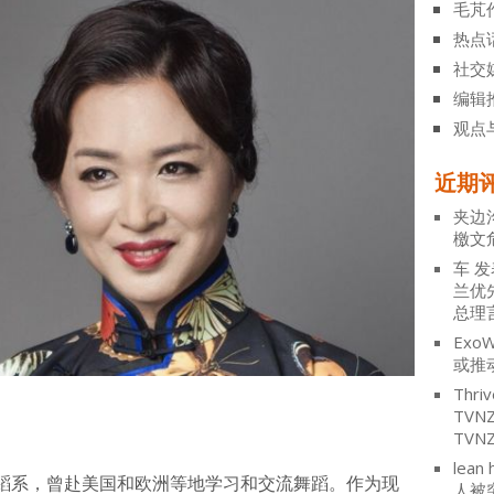
毛芃
热点
社交
编辑
观点
近期
夹边
檄文
车
发
兰优
总理
ExoW
或推
Thriv
TV
TVN
lean 
蹈系，曾赴美国和欧洲等地学习和交流舞蹈。作为现
人被