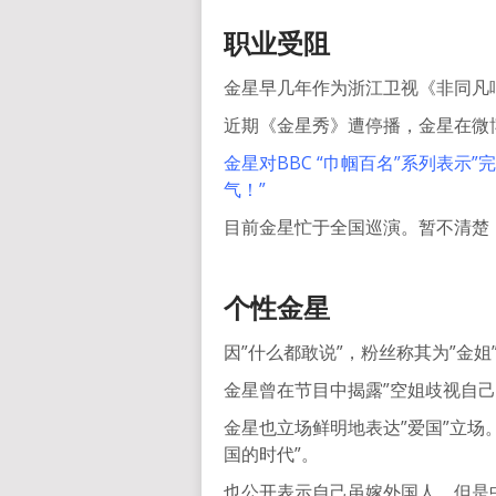
职业受阻
金星早几年作为浙江卫视《非同凡
近期《金星秀》遭停播，金星在微博
金星对BBC “巾帼百名”系列表
气！”
目前金星忙于全国巡演。暂不清楚
个性金星
因”什么都敢说”，粉丝称其为”金姐
金星曾在节目中揭露”空姐歧视自
金星也立场鲜明地表达”爱国”立场
国的时代”。
也公开表示自己虽嫁外国人，但是