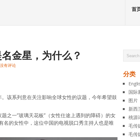
首
”提名金星，为什么？
没有评论
分类
atsApp
分
Engli
享
国际
五年。该系列意在关注影响全球女性的议题，今年希望鼓
图片
新西
议题之一”玻璃天花板”（女性仕途上遇到的障碍）的女
桃源
上有名的女性中，这位中国的电视脱口秀主持人也是唯
毛传
毛传