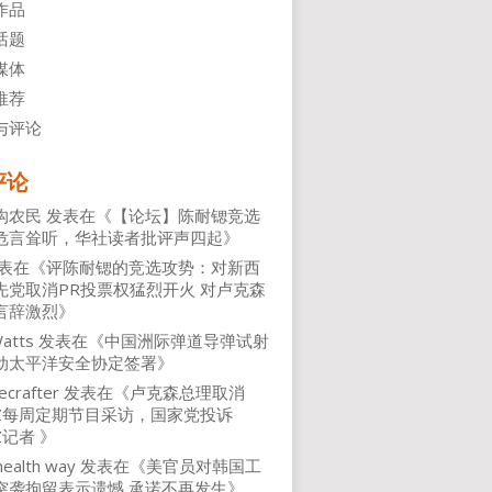
作品
话题
媒体
推荐
与评论
评论
沟农民
发表在《
【论坛】陈耐锶竞选
危言耸听，华社读者批评声四起
》
表在《
评陈耐锶的竞选攻势：对新西
先党取消PR投票权猛烈开火 对卢克森
言辞激烈
》
atts
发表在《
中国洲际弹道导弹试射
动太平洋安全协定签署
》
ecrafter
发表在《
卢克森总理取消
NZ每周定期节目采访，国家党投诉
Z记者
》
health way
发表在《
美官员对韩国工
突袭拘留表示遗憾 承诺不再发生
》