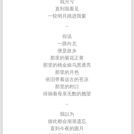
我月亏
直到我看见
一轮明月跳进我窗
–
你说
一路向北
便是故乡
那里的菊花正黄
那里的桃金娘乌黑透亮
那里的月色
依旧带着远古的苍凉
那里的村口
徘徊着母亲无数的翘望
–
我以为
彼此都会渐渐遗忘
直到今夜的圆月