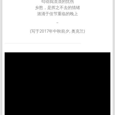
勾动我淡淡的忧伤
乡愁，是挥之不去的情绪
汹涌于佳节重临的晚上
–
(写于2017年中秋前夕, 奥克兰)