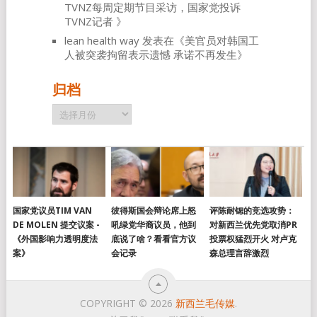
TVNZ每周定期节目采访，国家党投诉
TVNZ记者
》
lean health way
发表在《
美官员对韩国工
人被突袭拘留表示遗憾 承诺不再发生
》
归档
归
档
国家党议员TIM VAN
彼得斯国会辩论席上怒
评陈耐锶的竞选攻势：
DE MOLEN 提交议案 -
吼绿党华裔议员，他到
对新西兰优先党取消PR
《外国影响力透明度法
底说了啥？看看官方议
投票权猛烈开火 对卢克
案》
会记录
森总理言辞激烈
COPYRIGHT © 2026
新西兰毛传媒
.