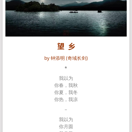
望 乡
by 钟添明 (奇域长剑)
*
我以为
你春，我秋
你夏，我冬
你热，我凉
–
我以为
你月圆