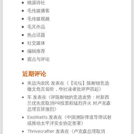
桃源诗社
毛传媒播客
毛传媒视频
毛芃作品
热点话题
社交媒体
编辑推荐
观点与评论
近期评论
夹边沟农民
发表在《
【论坛】陈耐锶竞选
檄文危言耸听，华社读者批评声四起
》
车
发表在《
评陈耐锶的竞选攻势：对新西
兰优先党取消PR投票权猛烈开火 对卢克森
总理言辞激烈
》
ExoWatts
发表在《
中国洲际弹道导弹试射
或推动太平洋安全协定签署
》
Thrivecrafter
发表在《
卢克森总理取消