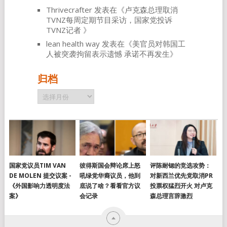
Thrivecrafter
发表在《
卢克森总理取消
TVNZ每周定期节目采访，国家党投诉
TVNZ记者
》
lean health way
发表在《
美官员对韩国工
人被突袭拘留表示遗憾 承诺不再发生
》
归档
归
档
国家党议员TIM VAN
彼得斯国会辩论席上怒
评陈耐锶的竞选攻势：
DE MOLEN 提交议案 -
吼绿党华裔议员，他到
对新西兰优先党取消PR
《外国影响力透明度法
底说了啥？看看官方议
投票权猛烈开火 对卢克
案》
会记录
森总理言辞激烈