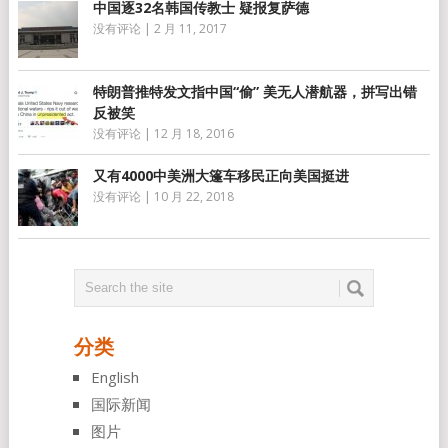
中国逐32名韩国传教士 疑报复萨德
没有评论
|
2 月 11, 2017
特朗普推特发文指中国“偷” 美无人潜航器，拼写出错
反被笑
没有评论
|
12 月 18, 2016
又有4000中美洲大篷车移民正向美国挺进
没有评论
|
10 月 22, 2018
分类
English
国际新闻
图片