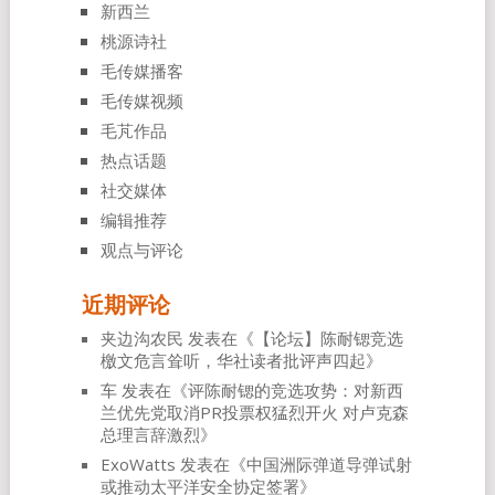
新西兰
桃源诗社
毛传媒播客
毛传媒视频
毛芃作品
热点话题
社交媒体
编辑推荐
观点与评论
近期评论
夹边沟农民
发表在《
【论坛】陈耐锶竞选
檄文危言耸听，华社读者批评声四起
》
车
发表在《
评陈耐锶的竞选攻势：对新西
兰优先党取消PR投票权猛烈开火 对卢克森
总理言辞激烈
》
ExoWatts
发表在《
中国洲际弹道导弹试射
或推动太平洋安全协定签署
》