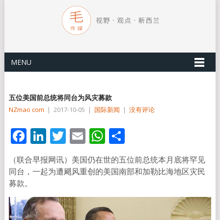
MENU
五位美国前总统将同台为风灾募款
NZmao com
|
2017-10-05
|
国际新闻
|
没有评论
Facebook
LinkedIn
Twitter
Email
WhatsApp
分
享
（联合早报网讯）美国仍在世的五位前总统本月底将罕见
同台，一起为遭飓风重创的美国南部和加勒比海地区灾民
募款。