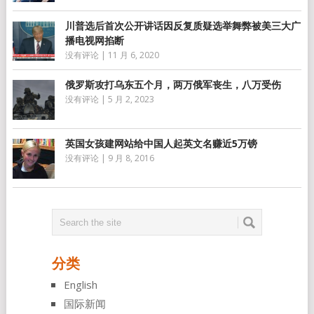
川普选后首次公开讲话因反复质疑选举舞弊被美三大广
播电视网掐断
没有评论
|
11 月 6, 2020
俄罗斯攻打乌东五个月，两万俄军丧生，八万受伤
没有评论
|
5 月 2, 2023
英国女孩建网站给中国人起英文名赚近5万镑
没有评论
|
9 月 8, 2016
分类
English
国际新闻