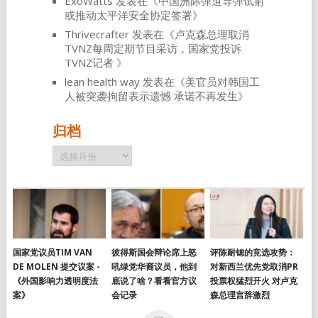
ExoWatts
发表在《
中国洲际弹道导弹试射
或推动太平洋安全协定签署
》
Thrivecrafter
发表在《
卢克森总理取消
TVNZ每周定期节目采访，国家党投诉
TVNZ记者
》
lean health way
发表在《
美官员对韩国工
人被突袭拘留表示遗憾 承诺不再发生
》
归档
归
档
国家党议员TIM VAN
彼得斯国会辩论席上怒
评陈耐锶的竞选攻势：
DE MOLEN 提交议案 -
吼绿党华裔议员，他到
对新西兰优先党取消PR
《外国影响力透明度法
底说了啥？看看官方议
投票权猛烈开火 对卢克
案》
会记录
森总理言辞激烈