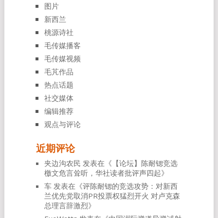
图片
新西兰
桃源诗社
毛传媒播客
毛传媒视频
毛芃作品
热点话题
社交媒体
编辑推荐
观点与评论
近期评论
夹边沟农民
发表在《
【论坛】陈耐锶竞选
檄文危言耸听，华社读者批评声四起
》
车
发表在《
评陈耐锶的竞选攻势：对新西
兰优先党取消PR投票权猛烈开火 对卢克森
总理言辞激烈
》