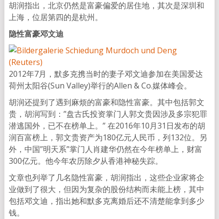
胡润指出，北京仍然是富豪偏爱的居住地，其次是深圳和
上海，位居第四的是杭州。
隐性富豪邓文迪
2012年7月，默多克携当时的妻子邓文迪参加在美国爱达
荷州太阳谷(Sun Valley)举行的Allen & Co.媒体峰会。
胡润还提到了遇到麻烦的富豪和隐性富豪。其中包括郭文
贵，胡润写到：”盘古氏投资掌门人郭文贵因涉及多宗犯罪
潜逃国外，已不在榜单上。” 在2016年10月31日发布的胡
润百富榜上，郭文贵资产为180亿元人民币，列132位。另
外，中国”明天系”掌门人肖建华仍然在今年榜单上，财富
300亿元。他今年农历除夕从香港神秘失踪。
文章也列举了几名隐性富豪，胡润指出，这些企业家将企
业做到了很大，但因为复杂的股份结构而未能上榜，其中
包括邓文迪，指出她和默多克离婚后还不清楚能拿到多少
钱。