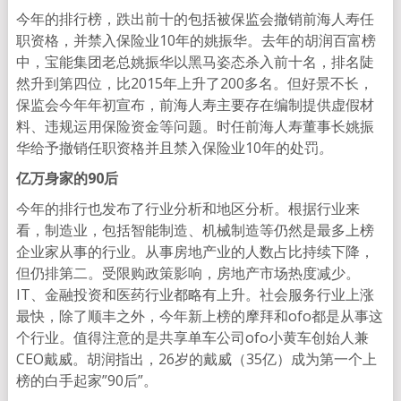
今年的排行榜，跌出前十的包括被保监会撤销前海人寿任
职资格，并禁入保险业10年的姚振华。去年的胡润百富榜
中，宝能集团老总姚振华以黑马姿态杀入前十名，排名陡
然升到第四位，比2015年上升了200多名。但好景不长，
保监会今年年初宣布，前海人寿主要存在编制提供虚假材
料、违规运用保险资金等问题。时任前海人寿董事长姚振
华给予撤销任职资格并且禁入保险业10年的处罚
。
亿万身家的90后
今年的排行也发布了行业分析和地区分析。根据行业来
看，制造业，包括智能制造、机械制造等仍然是最多上榜
企业家从事的行业。从事房地产业的人数占比持续下降，
但仍排第二。受限购政策影响，房地产市场热度减少。
IT、金融投资和医药行业都略有上升。社会服务行业上涨
最快，除了顺丰之外，今年新上榜的摩拜和ofo都是从事这
个行业。值得注意的是共享单车公司ofo小黄车创始人兼
CEO戴威。胡润指出，26岁的戴威（35亿）成为第一个上
榜的白手起家”90后”。