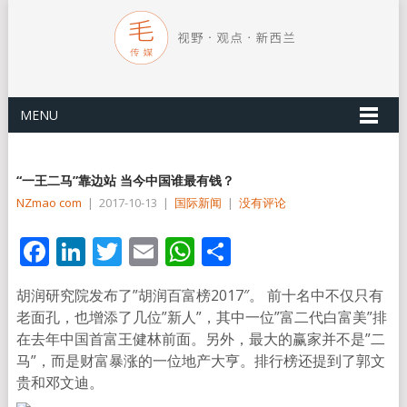
MENU
“一王二马”靠边站 当今中国谁最有钱？
NZmao com
|
2017-10-13
|
国际新闻
|
没有评论
Facebook
LinkedIn
Twitter
Email
WhatsApp
分
享
胡润研究院发布了”胡润百富榜2017″。 前十名中不仅只有
老面孔，也增添了几位”新人”，其中一位”富二代白富美”排
在去年中国首富王健林前面。另外，最大的赢家并不是”二
马”，而是财富暴涨的一位地产大亨。排行榜还提到了郭文
贵和邓文迪。