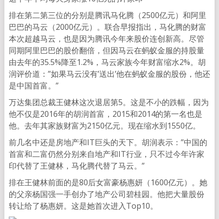
排在第二第三位的分别是腾讯马化腾（2500亿元）和阿里
巴巴的马云（2000亿元）。联合早报指出，马化腾的财富
本次超越马云，也是因为腾讯今年来股价连创新高。尽管
同期阿里巴巴的股价翻倍，但因马云在蚂蚁金服的持股量
由去年的35.5%降至1.2%，马云家族今年财富缩水2%。胡
润评价道：”如果马云没有’送出’他在蚂蚁金服的股份，他还
是中国首富。”
万达集团总裁王健林这次退居第5。这是不小的跌幅，因为
他不仅是2016年的胡润首富，2015和2014的第一名也是
他。去年其家族财富为2150亿元。现在缩水到1550亿。
前几名中还是房地产和IT巨头的天下。胡润表示：”中国的
首富和二富仍然分别来自地产和IT行业，只不过今年许家
印代替了王健林，马化腾代替了马云。”
排在王健林前面的是80后女富豪杨惠妍（1600亿元）。她
的父亲杨国强一手创办了地产公司碧桂园。他把大量股份
转让给了杨惠妍。这是她首次进入Top10。