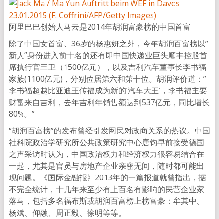
阿里巴巴创始人马云是2014年胡润富豪榜的中国首富
除了中国女首富、36岁的杨惠妍之外，今年胡润百富榜以”
新人”身份进入前十名的还有即中国快递业巨头顺丰控股首
席执行官王卫（1500亿元），以及吉利汽车董事长李书福
家族(1100亿元)，分别位居第六和第十位。胡润评价道：”
李书福超越比亚迪王传福成为新的’汽车大王’，李书福主要
财富来自吉利，去年吉利年销售额达到537亿元，同比增长
80%。”
“胡润百富榜”的发布曾经引发网民对政商关系的热议。中国
社科院政治学研究所公共政策研究中心唐钧早前接受德国
之声采访时认为，中国政治权力和经济权力很容易结合在
一起，尤其是官员与房地产企业亲密无间，随时都可能出
现问题。《国际金融报》2013年的一篇报道就曾指出，据
不完全统计，十几年来至少有上百名有影响的民营企业家
落马，包括多名福布斯或胡润百富榜上榜富豪：牟其中、
杨斌、仰融、周正毅、徐明等等。