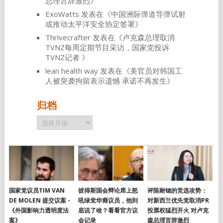
总理言辞激烈
》
ExoWatts
发表在《
中国洲际弹道导弹试射
或推动太平洋安全协定签署
》
Thrivecrafter
发表在《
卢克森总理取消
TVNZ每周定期节目采访，国家党投诉
TVNZ记者
》
lean health way
发表在《
美官员对韩国工
人被突袭拘留表示遗憾 承诺不再发生
》
归档
归
档
国家党议员TIM VAN
彼得斯国会辩论席上怒
评陈耐锶的竞选攻势：
DE MOLEN 提交议案 -
吼绿党华裔议员，他到
对新西兰优先党取消PR
《外国影响力透明度法
底说了啥？看看官方议
投票权猛烈开火 对卢克
案》
会记录
森总理言辞激烈