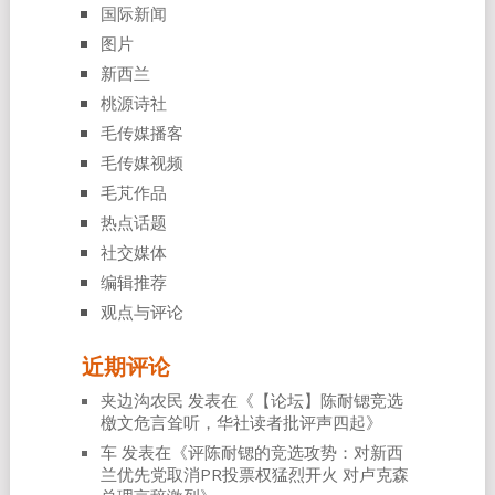
国际新闻
图片
新西兰
桃源诗社
毛传媒播客
毛传媒视频
毛芃作品
热点话题
社交媒体
编辑推荐
观点与评论
近期评论
夹边沟农民
发表在《
【论坛】陈耐锶竞选
檄文危言耸听，华社读者批评声四起
》
车
发表在《
评陈耐锶的竞选攻势：对新西
兰优先党取消PR投票权猛烈开火 对卢克森