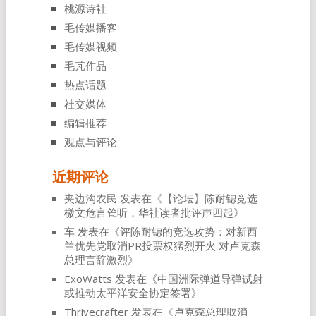
桃源诗社
毛传媒播客
毛传媒视频
毛芃作品
热点话题
社交媒体
编辑推荐
观点与评论
近期评论
夹边沟农民
发表在《
【论坛】陈耐锶竞选
檄文危言耸听，华社读者批评声四起
》
车
发表在《
评陈耐锶的竞选攻势：对新西
兰优先党取消PR投票权猛烈开火 对卢克森
总理言辞激烈
》
ExoWatts
发表在《
中国洲际弹道导弹试射
或推动太平洋安全协定签署
》
Thrivecrafter
发表在《
卢克森总理取消