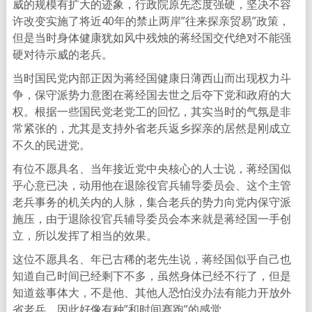
威的规模有扩大的迹象，行政院原先态度强硬，坚决不容
许改变实施了将近40年的禁止两岸”往来探亲贸易”政策，
但是当时身体健康犹如风中残烛的蒋经国交代绝对不能强
硬对待示威的老兵。
当时国民党内部正因为蒋经国健康日薄西山而出现权力斗
争，保守派势力意图在蒋经国去世之后夺下党和政府的大
权。根据一些国民党老党工的回忆，其实当时的气氛是非
常紧张的，尤其是支持外省老兵返乡探亲的居然是刚成立
不久的民进党。
有位不愿具名、当年接近党中央核心的人士说，蒋经国似
乎心意已决，动用他在退除役官兵辅导委员会、这个主管
老兵事务的机关内的人脉，集合老兵的势力向党内保守派
施压，由于退除役官兵辅导委员会本来就是蒋经国一手创
立，所以发挥了相当的效果。
这位不愿具名、年已古稀的老先生说，蒋经国似乎自己也
知道自己时间已经剩下不多，虽然身体已经不行了，但是
知道兹事体大，不是他、其他人恐怕没办法有能力开放外
省老兵，因此好像有种”和时间赛跑”的感觉。