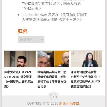
TVNZ每周定期节目采访，国家党投诉
TVNZ记者
》
lean health way
发表在《
美官员对韩国工
人被突袭拘留表示遗憾 承诺不再发生
》
归档
归
档
国家党议员TIM VAN
彼得斯国会辩论席上怒
评陈耐锶的竞选攻势：
DE MOLEN 提交议案 -
吼绿党华裔议员，他到
对新西兰优先党取消PR
《外国影响力透明度法
底说了啥？看看官方议
投票权猛烈开火 对卢克
案》
会记录
森总理言辞激烈
COPYRIGHT © 2026
新西兰毛传媒
.