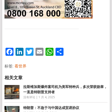
Facebook
LinkedIn
Twitter
Email
WhatsApp
分
享
标签:
看世界
拉斯维加斯爆炸案司机为美军特种兵，多次荣获勋章，
一直是特朗普支持者
没有评论
|
1 月 4, 2025
特朗普：不急于与中国达成贸易协议