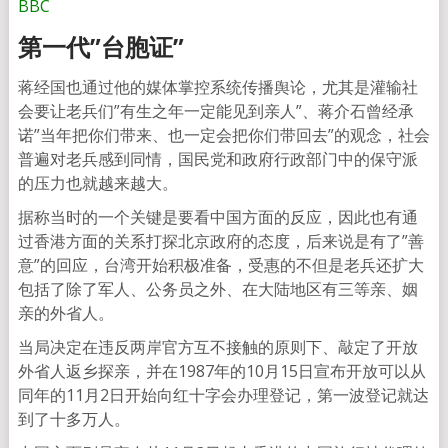
BBC
第一代”台胞证”
蒋经国也通过他的媒体掌控系统传播舆论，尤其是灌输社
会要让老兵们”有生之年一定能见到亲人”、蒋介石曾经承
诺”当年把你们带来、也一定会把你们带回去”的观念，社会
普遍对老兵感到同情，国民党和政府行政部门中的保守派
的压力也就越来越大。
据称当时的一个关键是要看中国方面的反应，因此也有通
过香港方面的关系打探北京政府的态度，后来说是有了”善
意”的回应，台湾开始积极准备，受惠的不但是老兵还扩大
包括了除了军人、公务员之外、在大陆地区有三等亲、姻
亲的外省人。
当局决定在违反两岸官方互不接触的原则下、敲定了开放
外省人返乡探亲，并在1987年的10月15日宣布开放可以从
同年的11月2日开始向红十字会办理登记，第一波登记就达
到了十多万人。