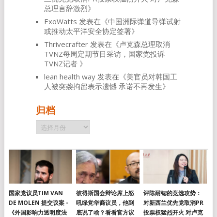
总理言辞激烈
》
ExoWatts
发表在《
中国洲际弹道导弹试射
或推动太平洋安全协定签署
》
Thrivecrafter
发表在《
卢克森总理取消
TVNZ每周定期节目采访，国家党投诉
TVNZ记者
》
lean health way
发表在《
美官员对韩国工
人被突袭拘留表示遗憾 承诺不再发生
》
归档
归
档
国家党议员TIM VAN
彼得斯国会辩论席上怒
评陈耐锶的竞选攻势：
DE MOLEN 提交议案 -
吼绿党华裔议员，他到
对新西兰优先党取消PR
《外国影响力透明度法
底说了啥？看看官方议
投票权猛烈开火 对卢克