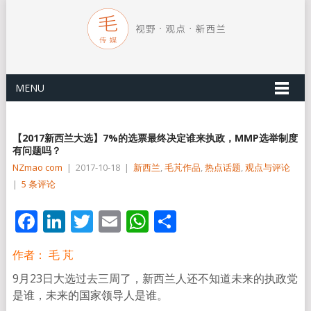
MENU
【2017新西兰大选】7%的选票最终决定谁来执政，MMP选举制度
有问题吗？
NZmao com
|
2017-10-18
|
新西兰
,
毛芃作品
,
热点话题
,
观点与评论
|
5 条评论
Facebook
LinkedIn
Twitter
Email
WhatsApp
分
享
作者： 毛 芃
9月23日大选过去三周了，新西兰人还不知道未来的执政党
是谁，未来的国家领导人是谁。