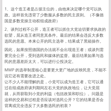
1、这个造王者是占据主位的，由他来决定哪个党可以执
政。这样首先违背了少数服从多数的民主原则。（不像德
国是多数党操主动权组成政府）
2、谈判过程不公开，造王者可以抓住大党迫切要求执政的
欲望，屈从造王者同意其条件。最后的结果会违反大多数
选民的意愿。本来公开的民主选举，结果成了黑箱操作。
因此，如果按照德国的办法就不会出现造王者；或谈判需
要完全公开，受到选民和媒体的监督。最后结果如果与选
民的意愿差距太大，可以进行公投决定。
MMP 的选举制度核心是要更大更广地的反映民意，不能不
说它还有需要改进之处。
让不少人不能理解的是，小党可以成为造王者，它可以通
过在组成政府谈判期间左右大党的执政地位，让大党屈
就，从而获取到小党的利益（包括政策和职位）。问题是
这样的交易和过程是否应该对选民公开？它的结果是否会
背离或完全违反了大多数选民的初衷？