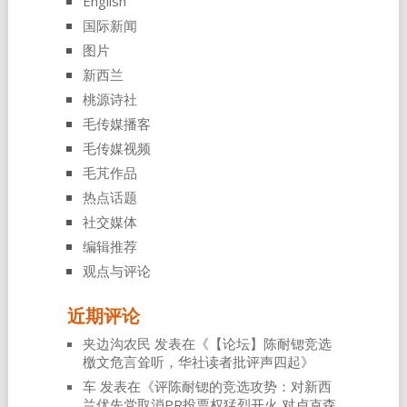
English
国际新闻
图片
新西兰
桃源诗社
毛传媒播客
毛传媒视频
毛芃作品
热点话题
社交媒体
编辑推荐
观点与评论
近期评论
夹边沟农民
发表在《
【论坛】陈耐锶竞选
檄文危言耸听，华社读者批评声四起
》
车
发表在《
评陈耐锶的竞选攻势：对新西
兰优先党取消PR投票权猛烈开火 对卢克森