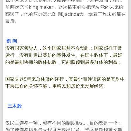
我个人以为优先党的老皮或许笑在前面，苦在后面，相比
前两次充当king maker，这次搞不好会把优先党的未来给
葬送了，他的压力远比Bill和Jacinda大，拿着王炸未必赢在
最后。
凯 闽
没有国家领导人，这个国家居然不会动乱；国家照样正常
运行，没有乱世出英雄的事件发生。
在民主政体下，最好
的是最能协商的政体执政，它能照顾到最多群体的利益；
国家党这9年来总体做的还行，其最让百姓诟病的是其对中
下层民众的关怀不够，用移民和房价来发展经济。
三木殷
仅民主选举一项，就有不同的制度形式，目的都是一个：
为了使选举结果最大程度反映出民意。选举是项稳定长期