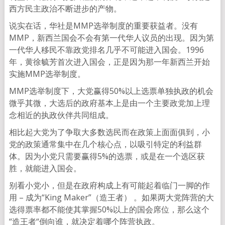
西方民主政治不断进步的产物。
说实在话，华社是MMP选举制度的重要获益者。没有
MMP，新西兰国会不会有第一代华人议员的出现。因为第
一代华人移民不靠政党排名几乎不可能进入国会。1996
年，黄徐毓芳首次进入国会，正是因为那一年新西兰开始
实施MMP选举制度。
MMP选举制度下，大党赢得50%以上选票单独执政的机会
微乎其微，大选后的政府基本上是由一个主要政党加上理
念相近的执政伙伴共同组成。
相比起大党为了争取大多数选民而在政策上面面俱到，小
党的政策通常集中在几个核心点，以吸引特定的利益群
体。因为小党只需要赢得5%的选票，或是在一个选区获
胜，就能进入国会。
别看小党小，但是在政府构成上有可能起着临门一脚的作
用 – 成为“King Maker”（造王者） 。如果两大党阵营的大
选得票率都不能使其掌握50%以上的国会席位，那么这个
“造王者“倒向谁，就决定着哪个阵营执政。