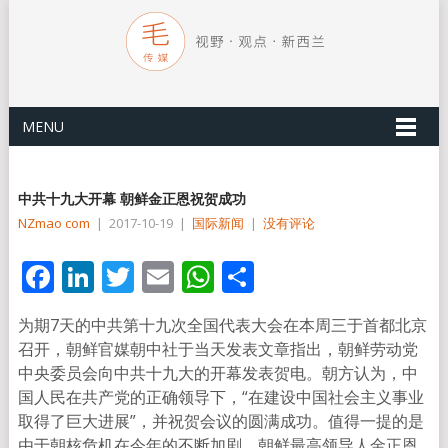
MENU
中共十九大开幕 朝鲜金正恩祝贺成功
NZmao com
|
2017-10-19
|
国际新闻
|
没有评论
Facebook
LinkedIn
Twitter
Email
WhatsApp
分
享
为期7天的中共第十九次全国代表大会在本周三于首都北京
召开，朝鲜官媒朝中社于当天发表文章指出，朝鲜劳动党
中央委员会向中共十九大的开幕发表贺电。朝方认为，中
国人民在共产党的正确领导下，“在建设中国社会主义事业
取得了巨大进展”，并祝贺会议的圆满成功。值得一提的是
由于朝核危机在今年的不断加剧，朝鲜最高领导人金正恩