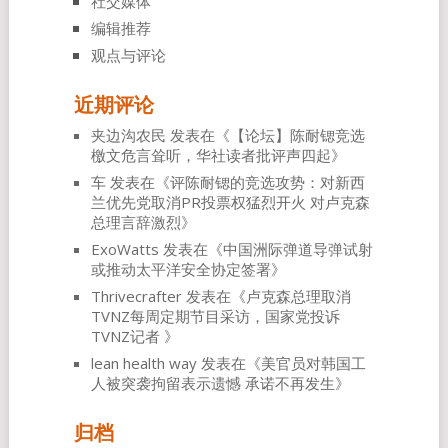
社交媒体
编辑推荐
观点与评论
近期评论
夹边沟农民
发表在《
【论坛】陈耐锶竞选
檄文危言耸听，华社读者批评声四起
》
车
发表在《
评陈耐锶的竞选攻势：对新西
兰优先党取消PR投票权猛烈开火 对卢克森
总理言辞激烈
》
ExoWatts
发表在《
中国洲际弹道导弹试射
或推动太平洋安全协定签署
》
Thrivecrafter
发表在《
卢克森总理取消
TVNZ每周定期节目采访，国家党投诉
TVNZ记者
》
lean health way
发表在《
美官员对韩国工
人被突袭拘留表示遗憾 承诺不再发生
》
归档