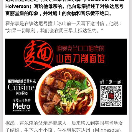
Holverson）写给他母亲的。他向母亲描述了对铁达尼号
富丽堂皇的印象，并对船上的食物和音乐赞不绝口。
霍尔森是在铁达尼号撞上冰山前一天写下这封信，他说：
“如果一切顺利，我们会在周三早上抵达纽约。”
据悉，霍尔森的父亲是挪威人，后来移民到美国与当地女
子结婚，生下六个小孩，住在明尼苏达州（Minnesota）