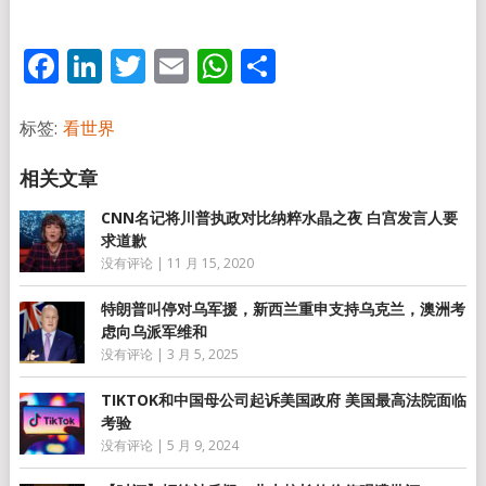
Facebook
LinkedIn
Twitter
Email
WhatsApp
分
享
标签:
看世界
CNN名记将川普执政对比纳粹水晶之夜 白宫发言人要
求道歉
没有评论
|
11 月 15, 2020
特朗普叫停对乌军援，新西兰重申支持乌克兰，澳洲考
虑向乌派军维和
没有评论
|
3 月 5, 2025
TIKTOK和中国母公司起诉美国政府 美国最高法院面临
考验
没有评论
|
5 月 9, 2024