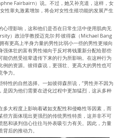
hne Fairbairn）说。不过，她又补充道，这样，女
果女性睾丸激素增加，将会对女性生殖功能的发展产生
的心理影响，这和他们是否在日常生活中使用肌肉无
rsity）政治学教授迈克尔·邦·彼得森（Michael Bang
表明，拥有更高上半身力量的男性比弱小一些的男性更倾向
身强体壮的富有男性倾向于反对将钱重新分配给那些
可能仍然受祖辈遗传下来的行为所影响。在这种行为
比例的资源。彼得森说，更强壮、更高大的男性也可
竞争力。
些特性的自然选择。一如彼得森所说，”男性并不因为
，是因为他们需要在进化过程中更加猛烈，这从多种
在多大程度上影响着诸如支配性和侵略性等因素，而
某些方面体现出更强烈的传统男性特质，这并非不可
愤怒和谈判信心往往与外表吸引力有关。因此，力量
质背后的推动力。