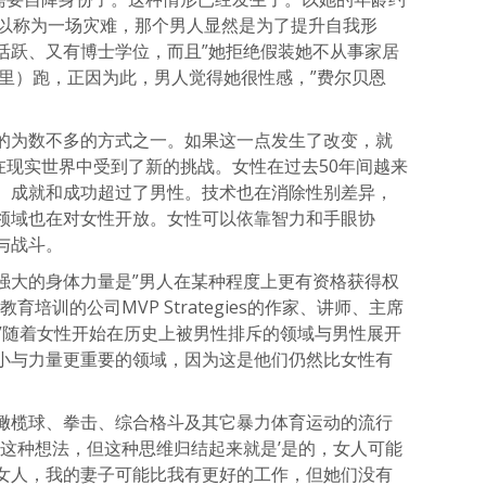
可以称为一场灾难，那个男人显然是为了提升自我形
活跃、又有博士学位，而且”她拒绝假装她不从事家居
公里）跑，正因为此，男人觉得她很性感，”费尔贝恩
的为数不多的方式之一。如果这一点发生了改变，就
在现实世界中受到了新的挑战。女性在过去50年间越来
、成就和成功超过了男性。技术也在消除性别差异，
领域也在对女性开放。女性可以依靠智力和手眼协
与战斗。
强大的身体力量是”男人在某种程度上更有资格获得权
培训的公司MVP Strategies的作家、讲师、主席
z）说，”随着女性开始在历史上被男性排斥的领域与男性展开
小与力量更重要的领域，因为这是他们仍然比女性有
橄榄球、拳击、综合格斗及其它暴力体育运动的流行
达这种想法，但这种思维归结起来就是’是的，女人可能
女人，我的妻子可能比我有更好的工作，但她们没有