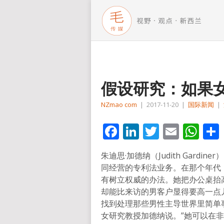
假设研究：如果
NZmao com
|
2017-11-20
|
国际新闻
|
Facebook
LinkedIn
Twitter
Email
Wh
朱迪思·加德纳（Judith Gard
同经营的专利法业务。在那个年代
有树立权威的办法。她把办公桌抬高
却能比来访的男客户显得要高一点
找到处理那些男性主导世界里简单
女研究教授加德纳说。”她可以在