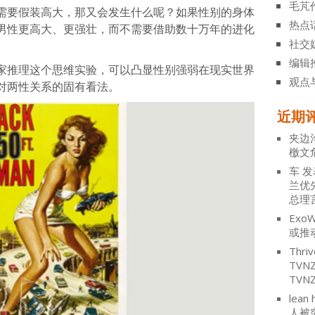
毛芃
需要假装高大，那又会发生什么呢？如果性别的身体
热点
男性更高大、更强壮，而不需要借助数十万年的进化
社交
编辑
家推理这个思维实验，可以凸显性别强弱在现实世界
观点
对两性关系的固有看法。
近期
夹边
檄文
车
发
兰优
总理
ExoW
或推
Thriv
TV
TVN
lean 
人被