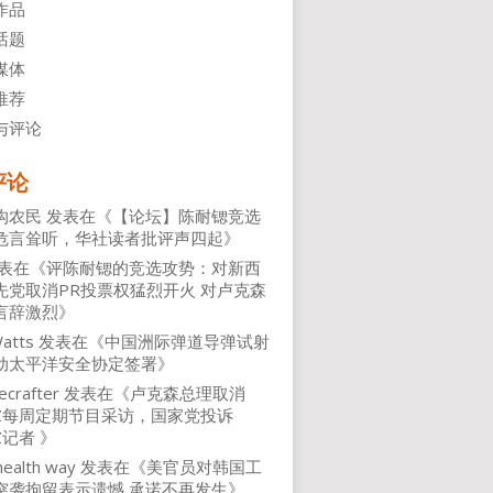
作品
话题
媒体
推荐
与评论
评论
沟农民
发表在《
【论坛】陈耐锶竞选
危言耸听，华社读者批评声四起
》
表在《
评陈耐锶的竞选攻势：对新西
先党取消PR投票权猛烈开火 对卢克森
言辞激烈
》
atts
发表在《
中国洲际弹道导弹试射
动太平洋安全协定签署
》
ecrafter
发表在《
卢克森总理取消
NZ每周定期节目采访，国家党投诉
Z记者
》
health way
发表在《
美官员对韩国工
突袭拘留表示遗憾 承诺不再发生
》