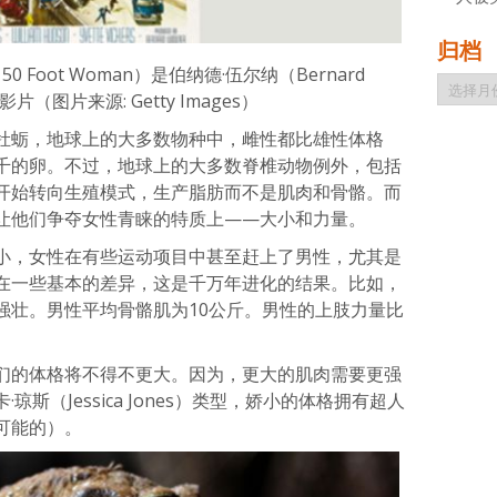
归档
 50 Foot Woman）是伯纳德·伍尔纳（Bernard
归
片（图片来源: Getty Images）
档
牡蛎，地球上的大多数物种中，雌性都比雄性体格
千的卵。不过，地球上的大多数脊椎动物例外，包括
开始转向生殖模式，生产脂肪而不是肌肉和骨骼。而
让他们争夺女性青睐的特质上——大小和力量。
小，女性在有些运动项目中甚至赶上了男性，尤其是
在一些基本的差异，这是千万年进化的结果。比如，
强壮。男性平均骨骼肌为10公斤。男性的上肢力量比
们的体格将不得不更大。因为，更大的肌肉需要更强
斯（Jessica Jones）类型，娇小的体格拥有超人
可能的）。