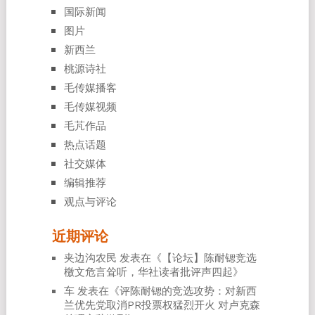
国际新闻
图片
新西兰
桃源诗社
毛传媒播客
毛传媒视频
毛芃作品
热点话题
社交媒体
编辑推荐
观点与评论
近期评论
夹边沟农民
发表在《
【论坛】陈耐锶竞选
檄文危言耸听，华社读者批评声四起
》
车
发表在《
评陈耐锶的竞选攻势：对新西
兰优先党取消PR投票权猛烈开火 对卢克森