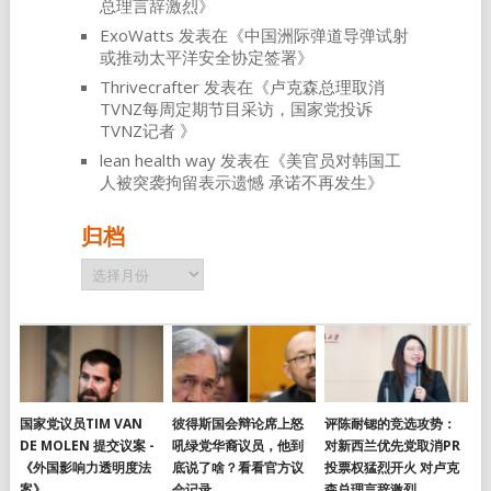
总理言辞激烈
》
ExoWatts
发表在《
中国洲际弹道导弹试射
或推动太平洋安全协定签署
》
Thrivecrafter
发表在《
卢克森总理取消
TVNZ每周定期节目采访，国家党投诉
TVNZ记者
》
lean health way
发表在《
美官员对韩国工
人被突袭拘留表示遗憾 承诺不再发生
》
归档
归
档
国家党议员TIM VAN
彼得斯国会辩论席上怒
评陈耐锶的竞选攻势：
DE MOLEN 提交议案 -
吼绿党华裔议员，他到
对新西兰优先党取消PR
《外国影响力透明度法
底说了啥？看看官方议
投票权猛烈开火 对卢克
案》
会记录
森总理言辞激烈