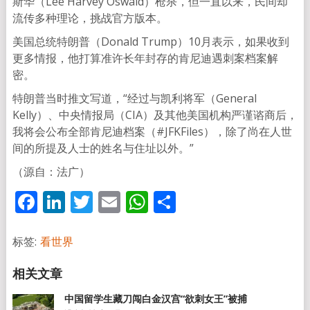
斯华（Lee Harvey Oswald）枪杀，但一直以来，民间却
流传多种理论，挑战官方版本。
美国总统特朗普（Donald Trump）10月表示，如果收到
更多情报，他打算准许长年封存的肯尼迪遇刺案档案解
密。
特朗普当时推文写道，“经过与凯利将军（General
Kelly）、中央情报局（CIA）及其他美国机构严谨谘商后，
我将会公布全部肯尼迪档案（#JFKFiles），除了尚在人世
间的所提及人士的姓名与住址以外。”
（源自：法广）
Facebook
LinkedIn
Twitter
Email
WhatsApp
分
享
标签:
看世界
中国留学生藏刀闯白金汉宫“欲刺女王”被捕