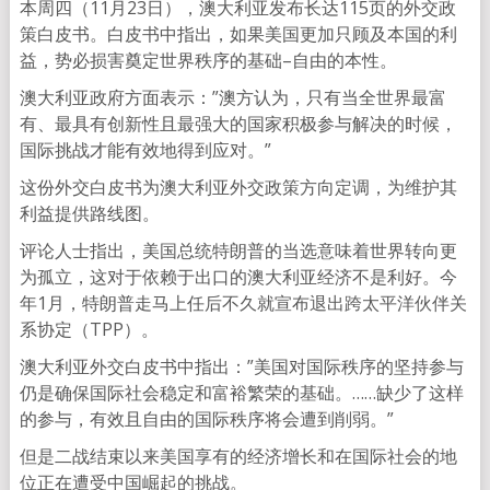
本周四（11月23日），澳大利亚发布长达115页的外交政
策白皮书。白皮书中指出，如果美国更加只顾及本国的利
益，势必损害奠定世界秩序的基础–自由的本性。
澳大利亚政府方面表示：”澳方认为，只有当全世界最富
有、最具有创新性且最强大的国家积极参与解决的时候，
国际挑战才能有效地得到应对。”
这份外交白皮书为澳大利亚外交政策方向定调，为维护其
利益提供路线图。
评论人士指出，美国总统特朗普的当选意味着世界转向更
为孤立，这对于依赖于出口的澳大利亚经济不是利好。今
年1月，特朗普走马上任后不久就宣布退出跨太平洋伙伴关
系协定（TPP）。
澳大利亚外交白皮书中指出：”美国对国际秩序的坚持参与
仍是确保国际社会稳定和富裕繁荣的基础。……缺少了这样
的参与，有效且自由的国际秩序将会遭到削弱。”
但是二战结束以来美国享有的经济增长和在国际社会的地
位正在遭受中国崛起的挑战。