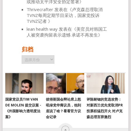
或推动太平洋安全协定签署
》
Thrivecrafter
发表在《
卢克森总理取消
TVNZ每周定期节目采访，国家党投诉
TVNZ记者
》
lean health way
发表在《
美官员对韩国工
人被突袭拘留表示遗憾 承诺不再发生
》
归档
归
档
国家党议员TIM VAN
彼得斯国会辩论席上怒
评陈耐锶的竞选攻势：
DE MOLEN 提交议案 -
吼绿党华裔议员，他到
对新西兰优先党取消PR
《外国影响力透明度法
底说了啥？看看官方议
投票权猛烈开火 对卢克
案》
会记录
森总理言辞激烈