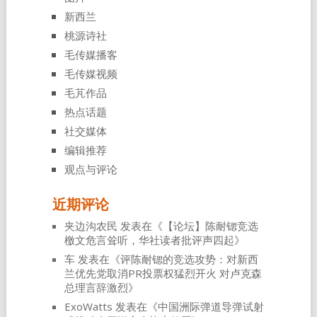
新西兰
桃源诗社
毛传媒播客
毛传媒视频
毛芃作品
热点话题
社交媒体
编辑推荐
观点与评论
近期评论
夹边沟农民
发表在《
【论坛】陈耐锶竞选
檄文危言耸听，华社读者批评声四起
》
车
发表在《
评陈耐锶的竞选攻势：对新西
兰优先党取消PR投票权猛烈开火 对卢克森
总理言辞激烈
》
ExoWatts
发表在《
中国洲际弹道导弹试射