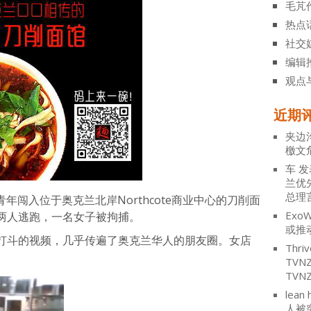
毛芃
热点
社交
编辑
观点
近期
夹边
檄文
车
发
兰优
总理
青年闯入位于奥克兰北岸Northcote商业中心的刀削面
ExoW
两人逃跑，一名女子被拘捕。
或推
打斗的视频，几乎传遍了奥克兰华人的朋友圈。女店
Thriv
。
TV
TVN
lean 
人被