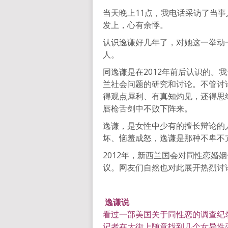
当天晚上11点，我电话采访了当
发上，心有余悸。
认识逸谦好几年了，对她这一举动
人。
同逸谦是在2012年前后认识的。
兰社会问题的研究和讨论。不管讨
得观点犀利、有真知灼见，还得思
唇枪舌剑中不败下阵来。
逸谦，是女性中少有的擅长辩论的
坏、恼羞成怒，逸谦是那种不卑不
2012年，新西兰国会对同性恋婚
议。网友们自然也对此展开热烈讨
逸谦说
看过一部美国关于同性恋的调查纪
记者在大街上随意找到几个女异性