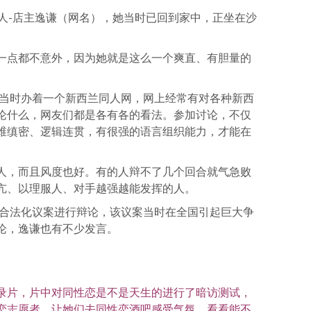
事人-店主逸谦（网名），她当时已回到家中，正坐在沙
一点都不意外，因为她就是这么一个爽直、有胆量的
我当时办着一个新西兰同人网，网上经常有对各种新西
论什么，网友们都是各有各的看法。参加讨论，不仅
维缜密、逻辑连贯，有很强的语言组织能力，才能在
人，而且风度也好。有的人辩不了几个回合就气急败
亢、以理服人、对手越强越能发挥的人。
姻合法化议案进行辩论，该议案当时在全国引起巨大争
论，逸谦也有不少发言。
录片，片中对同性恋是不是天生的进行了暗访测试，
恋志愿者，让她们去同性恋酒吧感受气氛，看看能不