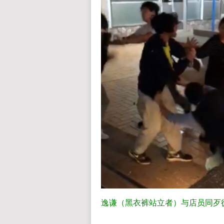
逸谦（黑衣裤站立者）与店员同歹