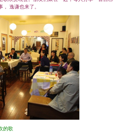
事， 逸谦也来了。
欢的歌