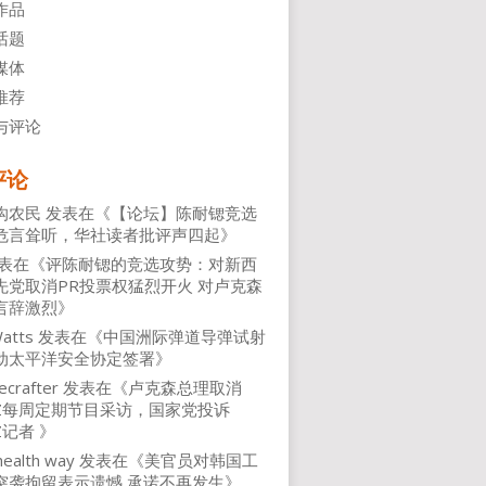
作品
话题
媒体
推荐
与评论
评论
沟农民
发表在《
【论坛】陈耐锶竞选
危言耸听，华社读者批评声四起
》
表在《
评陈耐锶的竞选攻势：对新西
先党取消PR投票权猛烈开火 对卢克森
言辞激烈
》
atts
发表在《
中国洲际弹道导弹试射
动太平洋安全协定签署
》
ecrafter
发表在《
卢克森总理取消
NZ每周定期节目采访，国家党投诉
Z记者
》
health way
发表在《
美官员对韩国工
突袭拘留表示遗憾 承诺不再发生
》