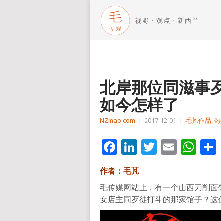
北岸那位同滋事
如今怎样了
NZmao com
|
2017-12-01
|
毛芃作品
,
热
Facebook
LinkedIn
Twitter
Email
Wh
作者：毛芃
毛传媒网站上，有一个山西刀削面馆的
女店主同歹徒打斗的那家馆子？这