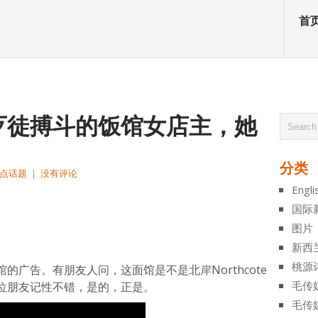
首
歹徒搏斗的饭馆女店主，她
分类
点话题
|
没有评论
Engli
atsApp
分
国际
享
图片
新西
桃源
广告。有朋友人问，这面馆是不是北岸Northcote
毛传
位朋友记性不错，是的，正是。
毛传