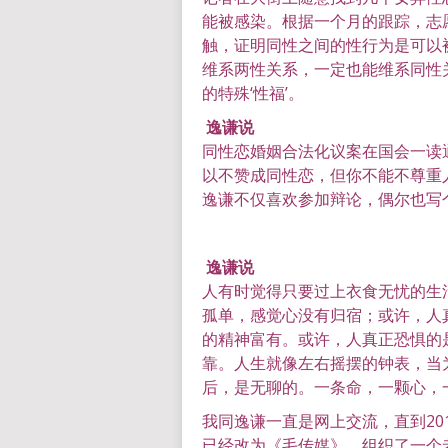
能被感染。根据一个月的跟踪，志
触，证明同性之间的性行为是可以
维系两性关系，一定也能维系同性
的特殊‘性福’。
逸谦说
同性恋婚姻合法化议案在国会一读
以不赞成同性恋，但你不能不尊重
逸谦不仅喜欢参加辩论，偶尔也写
逸谦说
人有时觉得只要过上衣食无忧的生
孤单，感觉心没有归宿；或许，人
的精神富有。或许，人真正恐惧的
靠。
人生就像左右摇摆的钟表，当
后，是无聊的。一条命，一颗心，
我同逸谦一直是网上交流，直到20
已经改为《毛传媒》，组织了一个