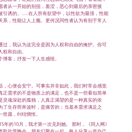
愿者从一开始的别扭，羞涩，恶心到最后的亲密接
被引诱的。……在人所有欲望中，以性欲为最强，性能
关系，性能让人上瘾。更何况同性者认为有别于常人
通过，我认为这完全是因为人权和自由的掩护。你可
人权和自由。
个博客，抒发一下人生感悟。
活，心便会安宁。可事实并非如此，我们时常会感觉
真正需求的不是物质上的满足，也不是一些看似简单
是灵魂深处的孤独，人真正渴望的是一种真实的依
为了生存而奔波时，是痛苦的；当基本需求满足之
一世愿，纠结惆怅。
15年的10月，我才第一次见到她。 那时，《同人网》
老歌欣赏晚会。朋友们聚在一起，每人分享一首自己