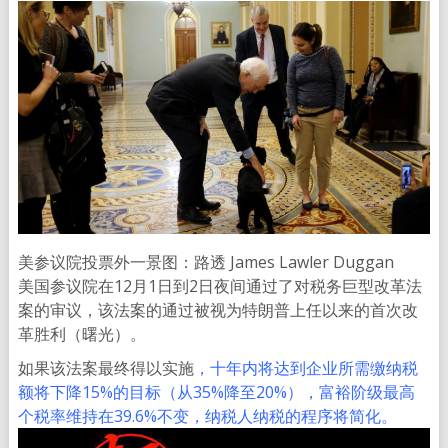
美参议院投票外一景
图：路透 James Lawler Duggan
美国参议院在12月1日到2日夜间通过了对税务巨型改革法
案的审议，该法案的通过被视为特朗普上任以来的首次改
革胜利（曙光）。
如果该法案最终得以实施
，十年内将达到企业所需缴纳税
额将下降15%的目标（从35%降至20%），富裕阶级最高
个税率维持在39.6%不变，纳税人纳税的程序将简化。