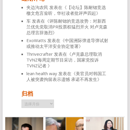
夹边沟农民
发表在《
【论坛】陈耐锶竞选
檄文危言耸听，华社读者批评声四起
》
车
发表在《
评陈耐锶的竞选攻势：对新西
兰优先党取消PR投票权猛烈开火 对卢克森
总理言辞激烈
》
ExoWatts
发表在《
中国洲际弹道导弹试射
或推动太平洋安全协定签署
》
Thrivecrafter
发表在《
卢克森总理取消
TVNZ每周定期节目采访，国家党投诉
TVNZ记者
》
lean health way
发表在《
美官员对韩国工
人被突袭拘留表示遗憾 承诺不再发生
》
归档
归
档