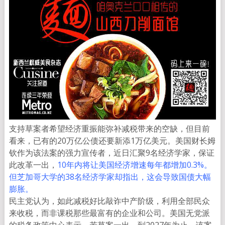
支持草案者希望经济重振能弥补减税带来的空缺，但目前
看来，已有的20万亿公债还要新添1万亿美元。美国财长姆
钦作为该法案的强力宣传者，近日汇聚9名经济学家，保证
此改革一出，
10年内将让美国经济增速每年都增加0.3%。
但芝加哥大学的38名经济学家却指出，这会导致国债大幅
膨胀。
民主党认为，如此减税好比敲诈中产阶级，利用全部民众
来收税，而非课税那些最富有的企业和公司。美国无党派