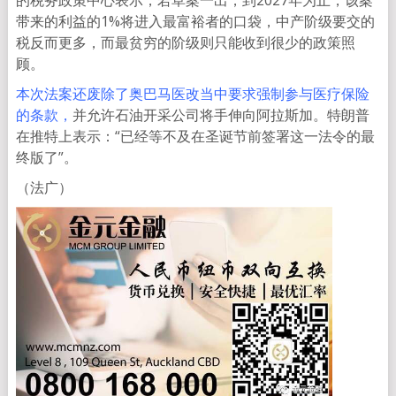
的税务政策中心表示，若草案一出，到2027年为止，该案
带来的利益的1%将进入最富裕者的口袋，中产阶级要交的
税反而更多，而最贫穷的阶级则只能收到很少的政策照
顾。
本次法案还废除了奥巴马医改当中要求强制参与医疗保险
的条款，
并允许石油开采公司将手伸向阿拉斯加。特朗普
在推特上表示：“已经等不及在圣诞节前签署这一法令的最
终版了”。
（法广）