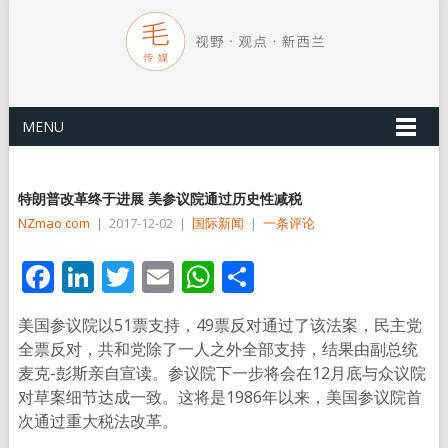
MENU
特朗普改革终于进展 美参议院通过历史性减税
NZmao com
|
2017-12-02
|
国际新闻
|
一条评论
Facebook
LinkedIn
Twitter
Email
WhatsApp
分
享
美国参议院以51票支持，49票反对通过了该法案，民主党
全票反对，共和党除了一人之外全部支持，结果由副总统
麦克-彭斯亲自宣读。参议院下一步将会在12月底与众议院
对草案细节达成一致。这将是1986年以来，美国参议院首
次通过重大税法改革。