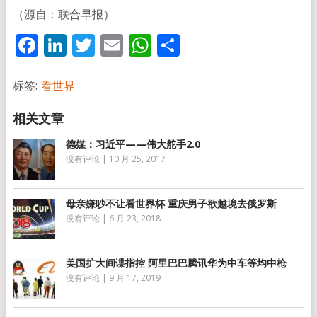
（源自：联合早报）
Facebook
LinkedIn
Twitter
Email
WhatsApp
分
享
标签:
看世界
德媒：习近平——伟大舵手2.0
没有评论
|
10 月 25, 2017
母亲嫌吵不让看世界杯 重庆男子欲越境去俄罗斯
没有评论
|
6 月 23, 2018
美国扩大间谍指控 阿里巴巴腾讯华为中车等均中枪
没有评论
|
9 月 17, 2019