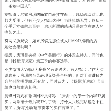
一条她中国人”。
据报道，尽管房琪的民族自豪挂在面上，现场观众对此也
颇为受用，但有不少人指出这种行为跟抢劫无异；欺负一
个手无寸铁的老百姓，房琪所谓的感动只是建立在别人的
痛苦之上。
有网民质疑说，如果房琪是那位被人用AK47指着的店主，
她还会感动吗？
据悉，房琪是央视《中华美丽行》的外景主持人，同时也
是《我是演说家》第三季的参赛选手。
不少微博大V都认为房琪的言论过火。有人指出，“作为演
说嘉宾，房琪的台风表现无疑是合格的，但对于演讲稿内
容的斟酌明显缺乏谨慎”，同时认为，《我是演说家》节目
组也自然难逃其咎。
房琪日前则在微博回应批评称，“演讲中的每一个内容都属
实，两条裙子最后我都付了钱，持枪大兵说完话也忍不住
笑了，所谓‘抢劫’这节奏带的实在言重了。”