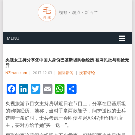
MENU
央视女主持分享凭中国人身份巴基斯坦购物经历 被网民批与明抢无
异
NZmao com
|
2017-12-03
|
国际新闻
|
没有评论
Facebook
LinkedIn
Twitter
Email
WhatsApp
分
享
央视旅游节目女主持房琪近日在节目上，分享在巴基斯坦
的购物经历。她称，当时手拿两款裙子，问护送她的士兵
选哪一条好时，士兵考虑一会即便举起AK47步枪指向店
主，要对方给予她“买一送一”。