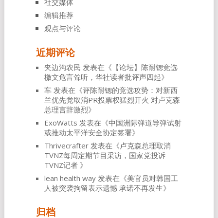
社交媒体
编辑推荐
观点与评论
近期评论
夹边沟农民
发表在《
【论坛】陈耐锶竞选
檄文危言耸听，华社读者批评声四起
》
车
发表在《
评陈耐锶的竞选攻势：对新西
兰优先党取消PR投票权猛烈开火 对卢克森
总理言辞激烈
》
ExoWatts
发表在《
中国洲际弹道导弹试射
或推动太平洋安全协定签署
》
Thrivecrafter
发表在《
卢克森总理取消
TVNZ每周定期节目采访，国家党投诉
TVNZ记者
》
lean health way
发表在《
美官员对韩国工
人被突袭拘留表示遗憾 承诺不再发生
》
归档