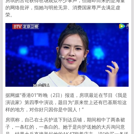
房琪的言论获得在场观众不少掌声，但随即而来的是海量
的网络批评，指她与明抢无异、消费国家尊严去满足虚
荣。
据网媒“香港01”昨晚（2日）报道，房琪最近在节目《我是
演说家》第四季中演说，题目为“原来世上还有巴基斯坦这
样的地方，对你好只因你是中国人！”
房琪称，自己在士兵护送下到达店铺，期间相中了两条裙
子，一条红的，一条白的。她于是向护送她的大兵询问意
见，结果大兵直接举起他的AK47指着店主，说“你买一条送