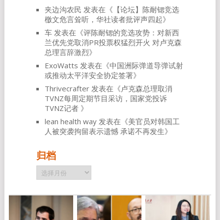
夹边沟农民
发表在《
【论坛】陈耐锶竞选
檄文危言耸听，华社读者批评声四起
》
车
发表在《
评陈耐锶的竞选攻势：对新西
兰优先党取消PR投票权猛烈开火 对卢克森
总理言辞激烈
》
ExoWatts
发表在《
中国洲际弹道导弹试射
或推动太平洋安全协定签署
》
Thrivecrafter
发表在《
卢克森总理取消
TVNZ每周定期节目采访，国家党投诉
TVNZ记者
》
lean health way
发表在《
美官员对韩国工
人被突袭拘留表示遗憾 承诺不再发生
》
归档
归
档