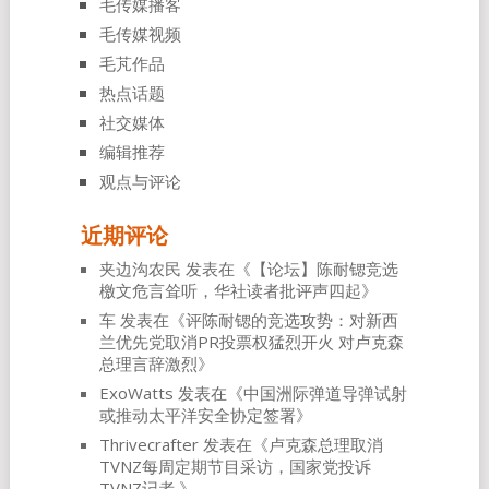
毛传媒播客
毛传媒视频
毛芃作品
热点话题
社交媒体
编辑推荐
观点与评论
近期评论
夹边沟农民
发表在《
【论坛】陈耐锶竞选
檄文危言耸听，华社读者批评声四起
》
车
发表在《
评陈耐锶的竞选攻势：对新西
兰优先党取消PR投票权猛烈开火 对卢克森
总理言辞激烈
》
ExoWatts
发表在《
中国洲际弹道导弹试射
或推动太平洋安全协定签署
》
Thrivecrafter
发表在《
卢克森总理取消
TVNZ每周定期节目采访，国家党投诉
TVNZ记者
》