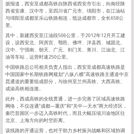
据报道，西安至成都高铁自陕西省西安市引出，向南经陕
西省安康、汉中市，至四川省广元市、绵阳市，在江油站
与绵阳至成都至乐山铁路相连，抵达成都市，全长658公
里。
其中，新建西安至江油段506公里，于2012年12月开工建
设，设西安北、阿房宫、鄠邑、佛坪、洋县西、城固北、
汉中、宁强南、朝天、广元、剑门关、青川、江油北、江
油等车站，运营时速250公里。
中国铁路总公司相关负责人指出，西安至成都高速铁路是
中国国家中长期铁路网规划“八纵八横”高速铁路主通道中京
昆通道的重要组成部分，与徐州至兰州高铁、大西高铁、
成渝高铁相连接。
此外，西成高铁的全线贯通，进一步完善了区域高速铁路
网络，不仅连通“成都—重庆”和“关中—天水”两大经济区，
秦巴贫困区一步迈入高铁时代，而且大幅压缩川渝地区往
北京、上海方向的时空距离。
该线路的开通运营，也对于助力乡村振兴战略和区域协调