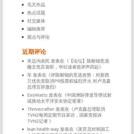
毛芃作品
热点话题
社交媒体
编辑推荐
观点与评论
近期评论
夹边沟农民
发表在《
【论坛】陈耐锶竞选
檄文危言耸听，华社读者批评声四起
》
车
发表在《
评陈耐锶的竞选攻势：对新西
兰优先党取消PR投票权猛烈开火 对卢克森
总理言辞激烈
》
ExoWatts
发表在《
中国洲际弹道导弹试射
或推动太平洋安全协定签署
》
Thrivecrafter
发表在《
卢克森总理取消
TVNZ每周定期节目采访，国家党投诉
TVNZ记者
》
lean health way
发表在《
美官员对韩国工