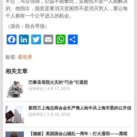
不过，马云强调，公益不能攀比，贫困也不是一人能解决
的。他指出，脱贫是要消灭贫困而不是消灭穷人，要让每
个人都有一个公平进入的机会。
（源自：联合早报）
Facebook
LinkedIn
Twitter
Email
WhatsApp
分
享
标签:
看世界
巴黎圣母院火灾的“巧合”引遐想
没有评论
|
4 月 17, 2019
新西兰上海总商会会长严隽人给中共上海市委的公开信
没有评论
|
3 月 23, 2018
【德媒】美国国会山骚乱一周年：灯火通明——黑暗