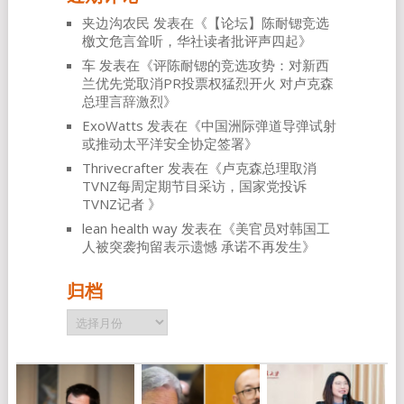
夹边沟农民
发表在《
【论坛】陈耐锶竞选
檄文危言耸听，华社读者批评声四起
》
车
发表在《
评陈耐锶的竞选攻势：对新西
兰优先党取消PR投票权猛烈开火 对卢克森
总理言辞激烈
》
ExoWatts
发表在《
中国洲际弹道导弹试射
或推动太平洋安全协定签署
》
Thrivecrafter
发表在《
卢克森总理取消
TVNZ每周定期节目采访，国家党投诉
TVNZ记者
》
lean health way
发表在《
美官员对韩国工
人被突袭拘留表示遗憾 承诺不再发生
》
归档
归
档