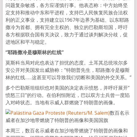
问题复杂敏感，各方应谨慎行事。他表态称：中方始终坚
定支持和推动中东和平进程，支持巴人民恢复民族合法权
利的正义事业，支持建立以1967年边界为基础、以东耶路
撒冷为首都、拥有完全主权的、独立的巴勒斯坦国，呼吁
各方根据联合国有关决议，致力于通过谈判解决分歧，促
进地区和平与稳定。
“耶路撒冷是穆斯林的红线”
莫斯科当局对此也表达了担忧的态度。土耳其总统埃尔多
安公开对美国发出威胁称：”特朗普先生，耶路撒冷是穆斯
林的红线……这甚至可以导致我们切断和美国的外交关系。”
多个巴勒斯坦组织也对美国的决定表示愤怒，并呼吁展开”
愤怒三日”的行动。在伯利恒附近，巴以双方士兵曾一度陷
入对峙状态。当地有示威人群燃烧了特朗普的画像。
数百名示
威者在加沙地带燃烧了特朗普的画像和美国国旗
本周三，数百名示威者在加沙地带燃烧了特朗普的画像和