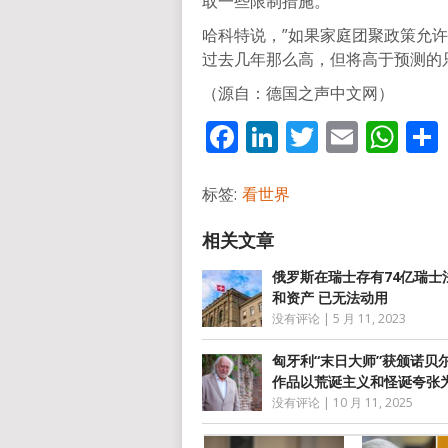
取一些限制措施。
哈科特说，”如果家庭团聚政策允
过去几年那么高，但将高于预测的
（源自：德国之声中文网）
Facebook
LinkedIn
Twitter
Email
Wh
标签:
看世界
俄罗斯在瑞士存有74亿瑞士
和资产 已无法动用
没有评论
|
5 月 11, 2023
匈牙利“末日大师”获颁诺贝
作品以荒诞主义和怪诞夸张
没有评论
|
10 月 11, 2025