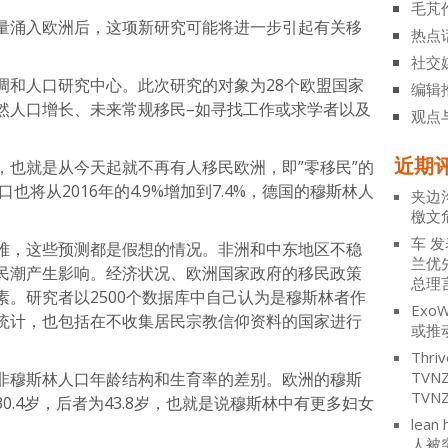
毛芃
量涌入欧洲后，这项新研究可能将进一步引起有关移
热点
社交
调和人口研究中心。此次研究的对象为28个欧盟国家
编辑
然人口增长、未来常规移民–如寻找工作或求学者以及
观点
近期
，也就是从今天起就不再有人移民欧洲，即”零移民”的
也将从2016年的4.9%增加到7.4%，德国的穆斯林人
夹边
檄文
车
发
难，这些预测都是假想的情况。非洲和中东地区不稳
兰优
民潮产生影响。经济状况、欧洲国家政府的移民政策
总理
。研究者以2500个数据库中自己认为是穆斯林者作
ExoW
统计，也包括在不收集居民宗教信仰资料的国家进行
或推
Thriv
TV
非穆斯林人口年龄结构和生育率的差别。欧洲的穆斯
TVN
.4岁，后者为43.8岁，也就是说穆斯林中有更多妇女
lean 
人被