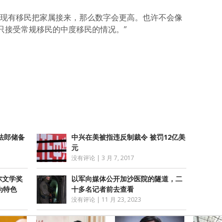
许现有移民把家属接来，那么数字会更高。也许不会像
只接受常规移民的中度移民的情况。”
atsApp
分
享
法郎储备
中兴在美被指违反制裁令 被罚12亿美
元
没有评论
|
3 月 7, 2017
尔文学奖
以军向媒体公开加沙医院的隧道，二
为特色
十多名记者前去查看
没有评论
|
11 月 23, 2023