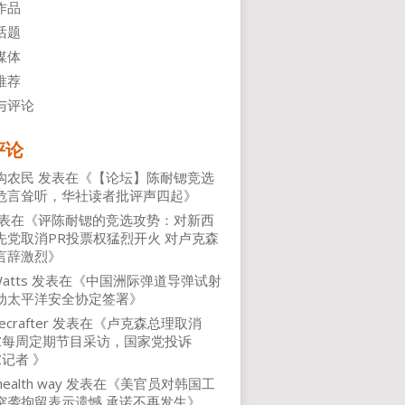
作品
话题
媒体
推荐
与评论
评论
沟农民
发表在《
【论坛】陈耐锶竞选
危言耸听，华社读者批评声四起
》
表在《
评陈耐锶的竞选攻势：对新西
先党取消PR投票权猛烈开火 对卢克森
言辞激烈
》
atts
发表在《
中国洲际弹道导弹试射
动太平洋安全协定签署
》
ecrafter
发表在《
卢克森总理取消
NZ每周定期节目采访，国家党投诉
Z记者
》
health way
发表在《
美官员对韩国工
突袭拘留表示遗憾 承诺不再发生
》