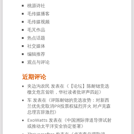
桃源诗社
毛传媒播客
毛传媒视频
毛芃作品
热点话题
社交媒体
编辑推荐
观点与评论
近期评论
夹边沟农民
发表在《
【论坛】陈耐锶竞选
檄文危言耸听，华社读者批评声四起
》
车
发表在《
评陈耐锶的竞选攻势：对新西
兰优先党取消PR投票权猛烈开火 对卢克森
总理言辞激烈
》
ExoWatts
发表在《
中国洲际弹道导弹试射
或推动太平洋安全协定签署
》
Thrivecrafter
发表在《
卢克森总理取消