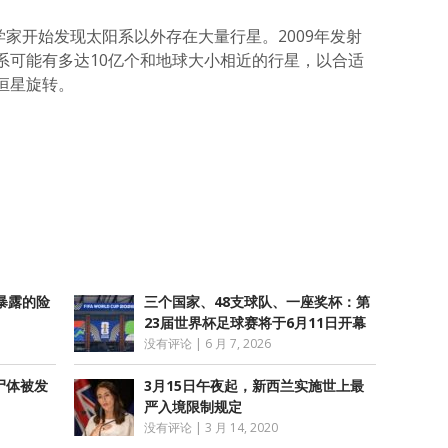
科学家开始发现太阳系以外存在大量行星。2009年发射
系可能有多达10亿个和地球大小相近的行星，以合适
恒星旋转。
atsApp
分
享
暴露的险
三个国家、48支球队、一座奖杯：第
23届世界杯足球赛将于6月11日开幕
没有评论
|
6 月 7, 2026
尸体被发
3月15日午夜起，新西兰实施世上最
严入境限制规定
没有评论
|
3 月 14, 2020