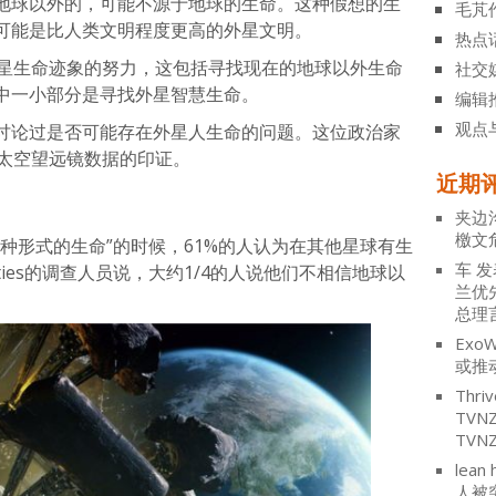
地球以外的，可能不源于地球的生命。这种假想的生
毛芃
可能是比人类文明程度更高的外星文明。
热点
外星生命迹象的努力，这包括寻找现在的地球以外生命
社交
中一小部分是寻找外星智慧生命。
编辑
观点
讨论过是否可能存在外星人生命的问题。这位政治家
的太空望远镜数据的印证。
近期
夹边
檄文
种形式的生命”的时候，61%的人认为在其他星球有生
车
发
ities的调查人员说，大约1/4的人说他们不相信地球以
兰优
总理
ExoW
或推
Thriv
TV
TVN
lean 
人被