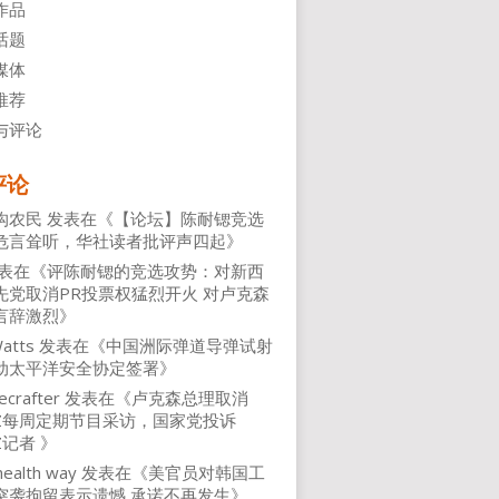
作品
话题
媒体
推荐
与评论
评论
沟农民
发表在《
【论坛】陈耐锶竞选
危言耸听，华社读者批评声四起
》
表在《
评陈耐锶的竞选攻势：对新西
先党取消PR投票权猛烈开火 对卢克森
言辞激烈
》
atts
发表在《
中国洲际弹道导弹试射
动太平洋安全协定签署
》
ecrafter
发表在《
卢克森总理取消
NZ每周定期节目采访，国家党投诉
Z记者
》
health way
发表在《
美官员对韩国工
突袭拘留表示遗憾 承诺不再发生
》