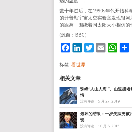
适的温度……
数十年过后，在1990s年代开始
的开普勒宇宙太空实验室发现银河
的距离，围绕着同太阳大小相仿的
(源自：BBC）
Facebook
LinkedIn
Twitter
Email
Wh
标签:
看世界
珠峰“人山人海 ”、山道拥堵
情
没有评论
|
5 月 27, 2019
最坏的结果：十岁失踪男孩
现
没有评论
|
10 月 8, 2015