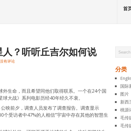
首
星人？听听丘吉尔如何说
没有评论
分类
atsApp
分
Engli
享
国际
球外生命，而且希望同他们取得联系。一个在24个国
图片
星球大战》系列电影历经40年经久不衰。
新西
》公映前夕，调查人员发布了调查报告。调查显示
桃源
edi）26,000个受访者中47%的人相信”宇宙中存在其他的智慧生
毛传
毛传