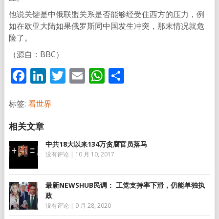
他说关键是中俄联盟关系是否能够经受住西方的压力，例
如在欧亚大陆如果俄罗斯同中国发生冲突，那末情况就危
险了。
（源自：BBC）
Facebook
LinkedIn
Twitter
Email
WhatsApp
分
享
标签:
看世界
中共18大以来134万贪腐官员落马
没有评论
|
10 月 10, 2017
最新NEWSHUB民调： 工党支持率下滑，仍能单独执
政
没有评论
|
9 月 28, 2020