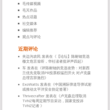
毛传媒视频
毛芃作品
热点话题
社交媒体
编辑推荐
观点与评论
近期评论
夹边沟农民
发表在《
【论坛】陈耐锶竞选
檄文危言耸听，华社读者批评声四起
》
车
发表在《
评陈耐锶的竞选攻势：对新西
兰优先党取消PR投票权猛烈开火 对卢克森
总理言辞激烈
》
ExoWatts
发表在《
中国洲际弹道导弹试射
或推动太平洋安全协定签署
》
Thrivecrafter
发表在《
卢克森总理取消
TVNZ每周定期节目采访，国家党投诉
TVNZ记者
》