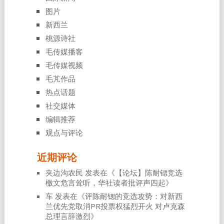
图片
新西兰
桃源诗社
毛传媒播客
毛传媒视频
毛芃作品
热点话题
社交媒体
编辑推荐
观点与评论
近期评论
夹边沟农民
发表在《
【论坛】陈耐锶竞选
檄文危言耸听，华社读者批评声四起
》
车
发表在《
评陈耐锶的竞选攻势：对新西
兰优先党取消PR投票权猛烈开火 对卢克森
总理言辞激烈
》