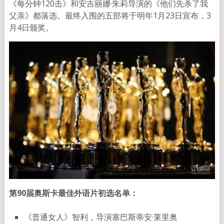
《每分钟120击》和安吉丽娜·朱莉导演的《他们先杀了我
父亲》都落选。最终入围的五部将于明年1月23日宣布，3
月4日颁奖。
第90届奥斯卡最佳外语片初选名单：
《普通女人》智利，导演塞巴斯蒂安·莱里奥