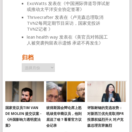
ExoWatts
发表在《
中国洲际弹道导弹试射
或推动太平洋安全协定签署
》
Thrivecrafter
发表在《
卢克森总理取消
TVNZ每周定期节目采访，国家党投诉
TVNZ记者
》
lean health way
发表在《
美官员对韩国工
人被突袭拘留表示遗憾 承诺不再发生
》
归档
归
档
国家党议员TIM VAN
彼得斯国会辩论席上怒
评陈耐锶的竞选攻势：
DE MOLEN 提交议案 -
吼绿党华裔议员，他到
对新西兰优先党取消PR
《外国影响力透明度法
底说了啥？看看官方议
投票权猛烈开火 对卢克
案》
会记录
森总理言辞激烈