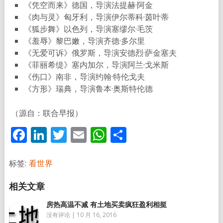
《凭空而来》德国，导演法提赫·阿金
《肉与灵》匈牙利，导演伊尔蒂科·茵叶蒂
《狐步舞》以色列，导演塞缪尔·毛茨
《羞辱》黎巴嫩，导演齐德·多尔里
《无爱可诉》俄罗斯，导演安德烈·萨金塞夫
《菲丽希缇》塞内加尔，导演阿兰·戈米斯
《伤口》南非，导演约翰·特伦戈夫
《方形》瑞典，导演鲁本·奥斯特伦德
（源自：联合早报）
Facebook
LinkedIn
Twitter
Email
WhatsApp
分
享
标签:
看世界
房热高温不减 有土地买卖疯狂盈利相挺
没有评论
|
10 月 16, 2016