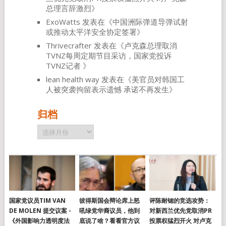
总理言辞激烈
》
ExoWatts
发表在《
中国洲际弹道导弹试射
或推动太平洋安全协定签署
》
Thrivecrafter
发表在《
卢克森总理取消
TVNZ每周定期节目采访，国家党投诉
TVNZ记者
》
lean health way
发表在《
美官员对韩国工
人被突袭拘留表示遗憾 承诺不再发生
》
归档
归
档
国家党议员TIM VAN
彼得斯国会辩论席上怒
评陈耐锶的竞选攻势：
DE MOLEN 提交议案 -
吼绿党华裔议员，他到
对新西兰优先党取消PR
《外国影响力透明度法
底说了啥？看看官方议
投票权猛烈开火 对卢克