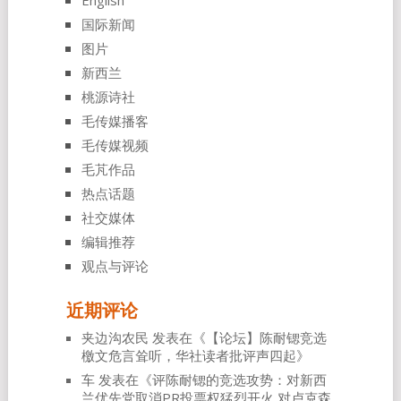
国际新闻
图片
新西兰
桃源诗社
毛传媒播客
毛传媒视频
毛芃作品
热点话题
社交媒体
编辑推荐
观点与评论
近期评论
夹边沟农民
发表在《
【论坛】陈耐锶竞选
檄文危言耸听，华社读者批评声四起
》
车
发表在《
评陈耐锶的竞选攻势：对新西
兰优先党取消PR投票权猛烈开火 对卢克森