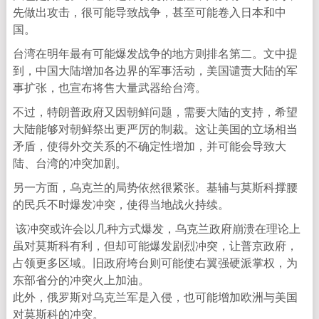
先做出攻击，很可能导致战争，甚至可能卷入日本和中
国。
台湾在明年最有可能爆发战争的地方则排名第二。文中提
到，中国大陆增加各边界的军事活动，美国谴责大陆的军
事扩张，也宣布将售大量武器给台湾。
不过，特朗普政府又因朝鲜问题，需要大陆的支持，希望
大陆能够对朝鲜祭出更严厉的制裁。这让美国的立场相当
矛盾，使得外交关系的不确定性增加，并可能会导致大
陆、台湾的冲突加剧。
另一方面，乌克兰的局势依然很紧张。基辅与莫斯科撑腰
的民兵不时爆发冲突，使得当地战火持续。
该冲突或许会以几种方式爆发，乌克兰政府崩溃在理论上
虽对莫斯科有利，但却可能爆发剧烈冲突，让普京政府，
占领更多区域。旧政府垮台则可能使右翼强硬派掌权，为
东部省分的冲突火上加油。
此外，俄罗斯对乌克兰军是入侵，也可能增加欧洲与美国
对莫斯科的冲突。