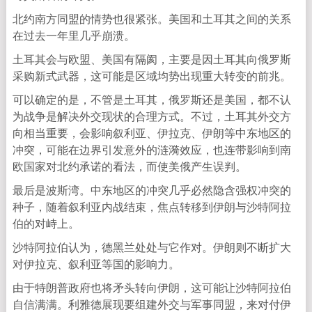
北约南方同盟的情势也很紧张。美国和土耳其之间的关系
在过去一年里几乎崩溃。
土耳其会与欧盟、美国有隔阂，主要是因土耳其向俄罗斯
采购新式武器，这可能是区域均势出现重大转变的前兆。
可以确定的是，不管是土耳其，俄罗斯还是美国，都不认
为战争是解决外交现状的合理方式。不过，土耳其外交方
向相当重要，会影响叙利亚、伊拉克、伊朗等中东地区的
冲突，可能在边界引发意外的涟漪效应，也连带影响到南
欧国家对北约承诺的看法，而使美俄产生误判。
最后是波斯湾。中东地区的冲突几乎必然隐含强权冲突的
种子，随着叙利亚内战结束，焦点转移到伊朗与沙特阿拉
伯的对峙上。
沙特阿拉伯认为，德黑兰处处与它作对。伊朗则不断扩大
对伊拉克、叙利亚等国的影响力。
由于特朗普政府也将矛头转向伊朗，这可能让沙特阿拉伯
自信满满。利雅德展现要组建外交与军事同盟，来对付伊