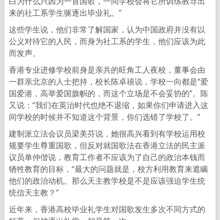
白为什么只因为一首国歌，一间学校会将它所训练教导出
来的社工系学生驱逐出毕业礼。”
这些学生说，他们非常了解国家，认为中国政府并没有以
公义对待它的人民，而身为社工系的学生，他们应该为此
而发声。
香港专业进修学校前身是亲共的旺角工人夜校，董事会由
一群亲北京的人士把持，校长陈卓禧说，学校一向都是“爱
国爱港，高举爱国旗帜的，而这个立场是不会妥协的”。陈
又说：“我们在英治时代也绝不退缩，如果你们申请进入这
间学校的时候并不知道这个背景，你们选错了学校了。”
建制派立法会议员梁美芬说，她很高兴看到有学校运用校
规要学生尊重国歌，但反对就国歌法在香港立法的民主派
议员单仲偕说，教育工作者不应该为了自己的政治本钱而
牺牲教育的目标，“最大的问题就是，校方利用教育来遮瞒
他们的政治动机。那么天主教学校是不是应该强迫学生统
统信天主教？”
近年来，香港高校毕业礼学生对国歌发生多次不同方式的