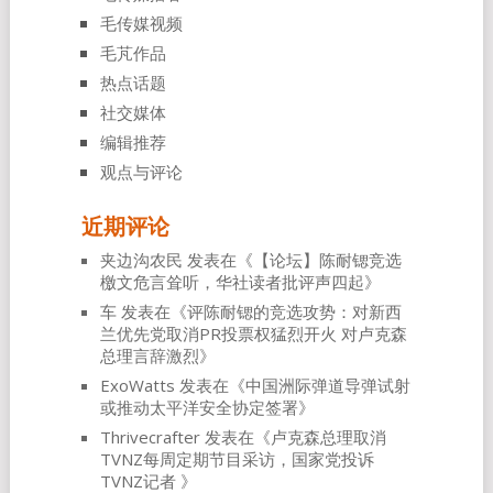
毛传媒视频
毛芃作品
热点话题
社交媒体
编辑推荐
观点与评论
近期评论
夹边沟农民
发表在《
【论坛】陈耐锶竞选
檄文危言耸听，华社读者批评声四起
》
车
发表在《
评陈耐锶的竞选攻势：对新西
兰优先党取消PR投票权猛烈开火 对卢克森
总理言辞激烈
》
ExoWatts
发表在《
中国洲际弹道导弹试射
或推动太平洋安全协定签署
》
Thrivecrafter
发表在《
卢克森总理取消
TVNZ每周定期节目采访，国家党投诉
TVNZ记者
》