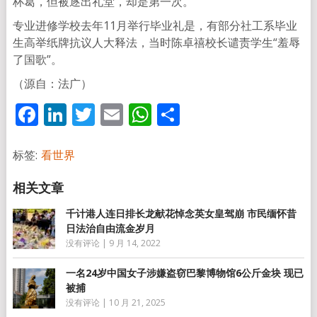
杯葛，但被逐出礼堂，却是第一次。
专业进修学校去年11月举行毕业礼是，有部分社工系毕业
生高举纸牌抗议人大释法，当时陈卓禧校长谴责学生“羞辱
了国歌”。
（源自：法广）
Facebook
LinkedIn
Twitter
Email
WhatsApp
分
享
标签:
看世界
千计港人连日排长龙献花悼念英女皇驾崩 市民缅怀昔
日法治自由流金岁月
没有评论
|
9 月 14, 2022
一名24岁中国女子涉嫌盗窃巴黎博物馆6公斤金块 现已
被捕
没有评论
|
10 月 21, 2025