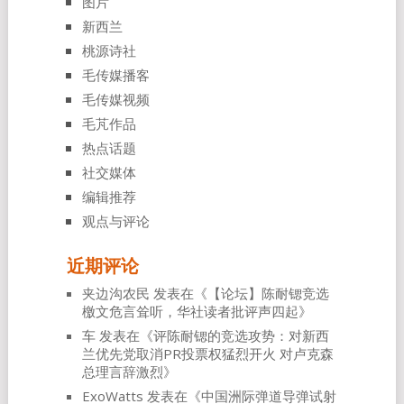
图片
新西兰
桃源诗社
毛传媒播客
毛传媒视频
毛芃作品
热点话题
社交媒体
编辑推荐
观点与评论
近期评论
夹边沟农民
发表在《
【论坛】陈耐锶竞选
檄文危言耸听，华社读者批评声四起
》
车
发表在《
评陈耐锶的竞选攻势：对新西
兰优先党取消PR投票权猛烈开火 对卢克森
总理言辞激烈
》
ExoWatts
发表在《
中国洲际弹道导弹试射