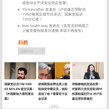
或推动太平洋安全协定签署
》
Thrivecrafter
发表在《
卢克森总理取消
TVNZ每周定期节目采访，国家党投诉
TVNZ记者
》
lean health way
发表在《
美官员对韩国工
人被突袭拘留表示遗憾 承诺不再发生
》
归档
归
档
国家党议员TIM VAN
彼得斯国会辩论席上怒
评陈耐锶的竞选攻势：
DE MOLEN 提交议案 -
吼绿党华裔议员，他到
对新西兰优先党取消PR
《外国影响力透明度法
底说了啥？看看官方议
投票权猛烈开火 对卢克
案》
会记录
森总理言辞激烈