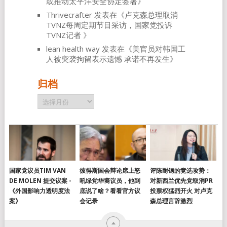
或推动太平洋安全协定签署
》
Thrivecrafter
发表在《
卢克森总理取消
TVNZ每周定期节目采访，国家党投诉
TVNZ记者
》
lean health way
发表在《
美官员对韩国工
人被突袭拘留表示遗憾 承诺不再发生
》
归档
归
档
国家党议员TIM VAN
彼得斯国会辩论席上怒
评陈耐锶的竞选攻势：
DE MOLEN 提交议案 -
吼绿党华裔议员，他到
对新西兰优先党取消PR
《外国影响力透明度法
底说了啥？看看官方议
投票权猛烈开火 对卢克
案》
会记录
森总理言辞激烈