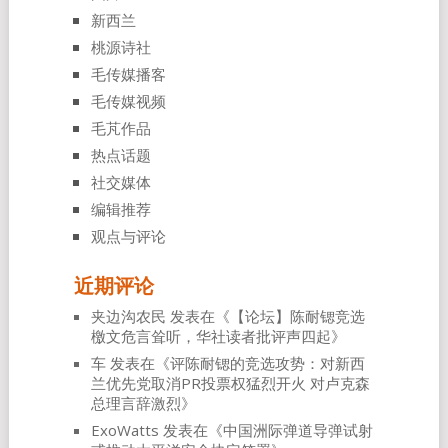
新西兰
桃源诗社
毛传媒播客
毛传媒视频
毛芃作品
热点话题
社交媒体
编辑推荐
观点与评论
近期评论
夹边沟农民
发表在《
【论坛】陈耐锶竞选
檄文危言耸听，华社读者批评声四起
》
车
发表在《
评陈耐锶的竞选攻势：对新西
兰优先党取消PR投票权猛烈开火 对卢克森
总理言辞激烈
》
ExoWatts
发表在《
中国洲际弹道导弹试射