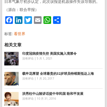
日本气象厅初步认定，此次误报是机器操作失误导致的。
（源自：联合早报）
Facebook
LinkedIn
Twitter
Email
WhatsApp
分
享
标签:
看世界
印度冠病疫情失控 美国实施入境禁令
没有评论
|
5 月 1, 2021
载申花厚望 全球最贵的32岁球员特维斯抵达上海
没有评论
|
1 月 20, 2017
洪秀柱中山陵讲话提中华民国 盼和平发展
没有评论
|
10 月 31, 2016