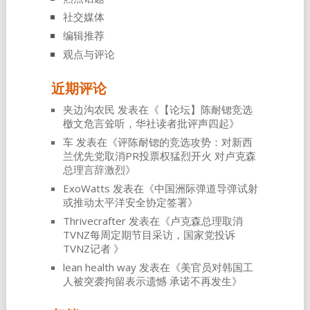
社交媒体
编辑推荐
观点与评论
近期评论
夹边沟农民
发表在《
【论坛】陈耐锶竞选
檄文危言耸听，华社读者批评声四起
》
车
发表在《
评陈耐锶的竞选攻势：对新西
兰优先党取消PR投票权猛烈开火 对卢克森
总理言辞激烈
》
ExoWatts
发表在《
中国洲际弹道导弹试射
或推动太平洋安全协定签署
》
Thrivecrafter
发表在《
卢克森总理取消
TVNZ每周定期节目采访，国家党投诉
TVNZ记者
》
lean health way
发表在《
美官员对韩国工
人被突袭拘留表示遗憾 承诺不再发生
》