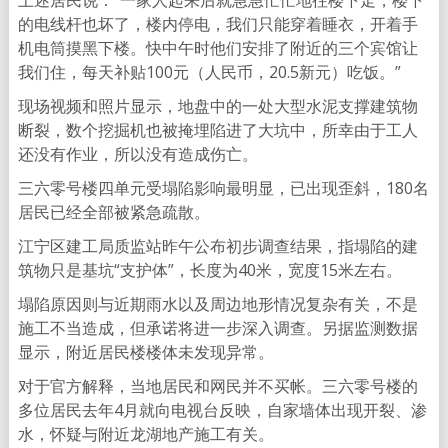
上述居民说：“一家人起来后就急急忙忙地往楼下走，楼下
的电线杆也坏了，楼内停电，我们只能穿着睡衣，开着手
机电筒摸黑下楼。快中午时他们安排了附近的三个宾馆让
我们住，每天补贴100元（人民币，20.5新元）吃饭。”
现场视频和照片显示，地盘中的一处大型水泥支撑建筑物
断裂，数个挖掘机也被掩埋陷进了大坑中，所幸由于工人
还没有作业，所以没有造成伤亡。
三六零号楼四单元受塌陷影响最明显，已出现歪斜，180名
居民已经全部被紧急疏散。
江宁区建工局质监站昨午公布初步调查结果，指塌陷的建
筑物只是基坑“支护体”，长度为40米，宽度15米左右。
塌陷原因则与近期雨水以及周边地形情况复杂有关，不是
施工不当造成，但承诺将进一步深入调查。另据监测数据
显示，附近居民楼楼体未发现异常。
对于官方解释，当地居民和网民并不买帐。三六零号楼的
多位居民去年4月就向电视台反映，自家墙体出现开裂、渗
水，怀疑与附近龙湖地产施工有关。