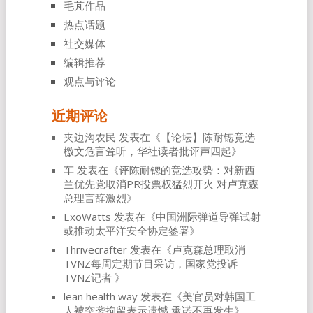
毛芃作品
热点话题
社交媒体
编辑推荐
观点与评论
近期评论
夹边沟农民
发表在《
【论坛】陈耐锶竞选
檄文危言耸听，华社读者批评声四起
》
车
发表在《
评陈耐锶的竞选攻势：对新西
兰优先党取消PR投票权猛烈开火 对卢克森
总理言辞激烈
》
ExoWatts
发表在《
中国洲际弹道导弹试射
或推动太平洋安全协定签署
》
Thrivecrafter
发表在《
卢克森总理取消
TVNZ每周定期节目采访，国家党投诉
TVNZ记者
》
lean health way
发表在《
美官员对韩国工
人被突袭拘留表示遗憾 承诺不再发生
》