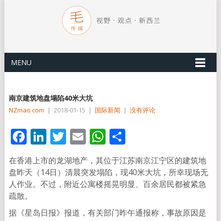
MENU
南京建筑地盘塌陷40米大坑
NZmao com
|
2018-01-15
|
国际新闻
|
没有评论
Facebook
LinkedIn
Twitter
Email
WhatsApp
分
享
在香港上市的龙湖地产，其位于江苏南京江宁区的建筑地
盘昨天（14日）清晨突发塌陷，现40米大坑，所幸现场无
人作业。不过，附近公寓楼摇晃明显、百余居民都被紧急
疏散。
据《星岛日报》报道，有关部门昨午通报称，事故原因是